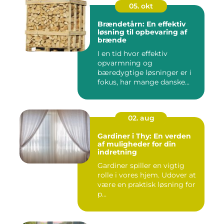
05. okt
Brændetårn: En effektiv
løsning til opbevaring af
brænde
I en tid hvor effektiv
opvarmning og
bæredygtige løsninger er i
fokus, har mange danske...
02. aug
Gardiner i Thy: En verden
af muligheder for din
indretning
Gardiner spiller en vigtig
rolle i vores hjem. Udover at
være en praktisk løsning for
p...