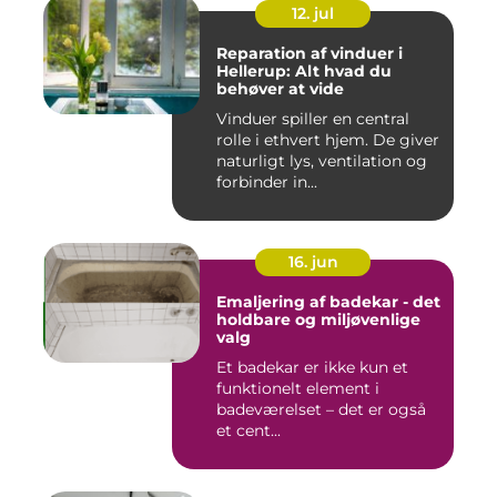
12. jul
Reparation af vinduer i
Hellerup: Alt hvad du
behøver at vide
Vinduer spiller en central
rolle i ethvert hjem. De giver
naturligt lys, ventilation og
forbinder in...
16. jun
Emaljering af badekar - det
holdbare og miljøvenlige
valg
Et badekar er ikke kun et
funktionelt element i
badeværelset – det er også
et cent...