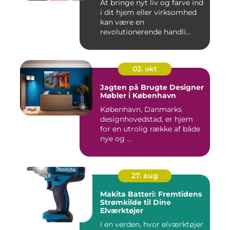
At bringe nyt liv og farve ind
i dit hjem eller virksomhed
kan være en
revolutionerende handli...
02. okt
Jagten på Brugte Designer
Møbler i København
København, Danmarks
designhovedstad, er hjem
for en utrolig række af både
nye og ...
27. aug
Makita Batteri: Fremtidens
Strømkilde til Dine
Elværktøjer
I en verden, hvor elværktøjer