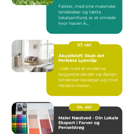
Falster, med sine maleriske
landskaber og tætte
lokalsamfund, er et område
hvor haven ik...
07. okt
Akustikloft: Skab det
Perfekte Lydmiljø
I takt med at moderne
byggestandarder og design
tendenser bevæger sig mod
hårdere materi...
04. okt
Maler Næstved - Din Lokale
Ekspert i Farver og
Penselstrøg