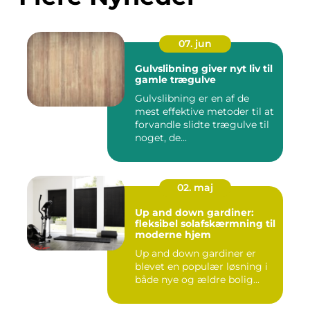
07. jun
Gulvslibning giver nyt liv til
gamle trægulve
Gulvslibning er en af de
mest effektive metoder til at
forvandle slidte trægulve til
noget, de...
02. maj
Up and down gardiner:
fleksibel solafskærmning til
moderne hjem
Up and down gardiner er
blevet en populær løsning i
både nye og ældre bolig...