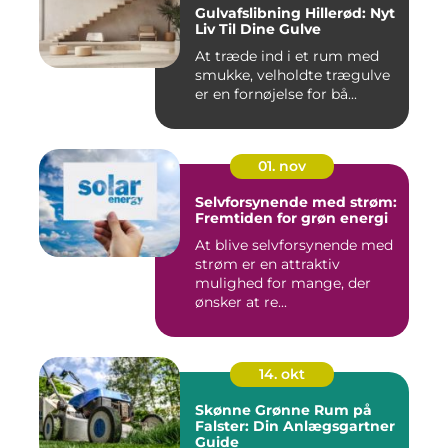
Gulvafslibning Hillerød: Nyt
Liv Til Dine Gulve
At træde ind i et rum med
smukke, velholdte trægulve
er en fornøjelse for bå...
01. nov
Selvforsynende med strøm:
Fremtiden for grøn energi
At blive selvforsynende med
strøm er en attraktiv
mulighed for mange, der
ønsker at re...
14. okt
Skønne Grønne Rum på
Falster: Din Anlægsgartner
Guide