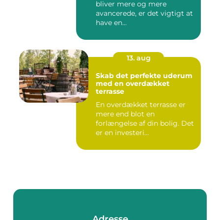
bliver mere og mere
avancerede, er det vigtigt at
have en...
13. aug
Skab det perfekte uderum
med en overdækket
terrasse
En overdækket terrasse er
mere end blot en
forlængelse af din bolig. Det
er en investeri...
Adresse