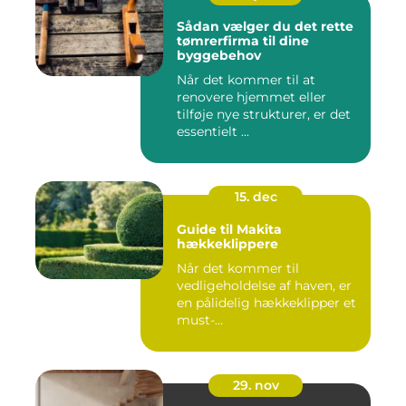
Sådan vælger du det rette
tømrerfirma til dine
byggebehov
Når det kommer til at
renovere hjemmet eller
tilføje nye strukturer, er det
essentielt ...
15. dec
Guide til Makita
hækkeklippere
Når det kommer til
vedligeholdelse af haven, er
en pålidelig hækkeklipper et
must-...
29. nov