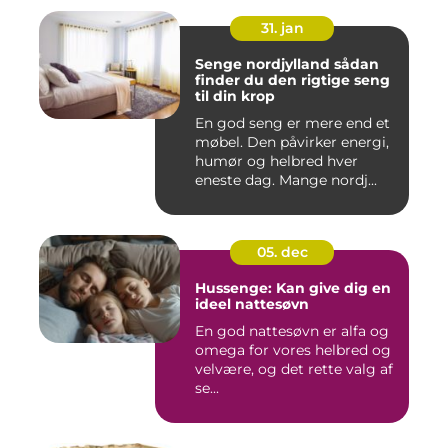
31. jan
Senge nordjylland sådan
finder du den rigtige seng
til din krop
En god seng er mere end et
møbel. Den påvirker energi,
humør og helbred hver
eneste dag. Mange nordj...
05. dec
Hussenge: Kan give dig en
ideel nattesøvn
En god nattesøvn er alfa og
omega for vores helbred og
velvære, og det rette valg af
se...