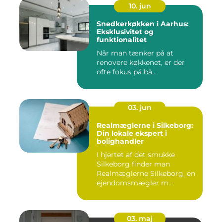
10. jun
Snedkerkøkken i Aarhus:
Eksklusivitet og
funktionalitet
Når man tænker på at
renovere køkkenet, er der
ofte fokus på bå...
03. jun
Realmæglerne i Silkeborg:
Din lokale ekspert i
bolighandler
I hjertet af det smukke
Silkeborg finder man
Realmæglerne Silkeborg, en
ejendomsmægler m...
03. maj