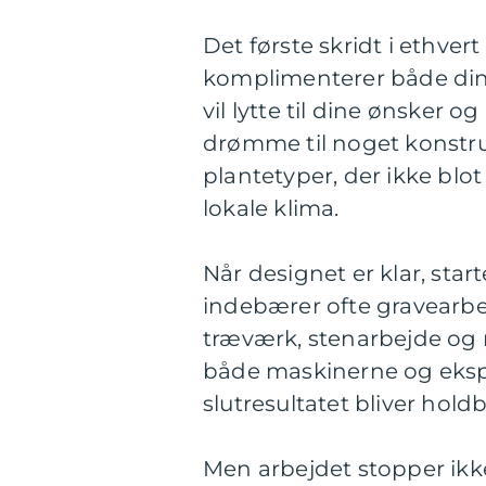
Det første skridt i ethver
komplimenterer både din 
vil lytte til dine ønsker 
drømme til noget konstru
plantetyper, der ikke blot
lokale klima.
Når designet er klar, sta
indebærer ofte gravearbej
træværk, stenarbejde og
både maskinerne og ekspert
slutresultatet bliver hold
Men arbejdet stopper ikke,