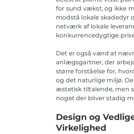
for sund vækst, og ikke m
modstå lokale skadedyr 
netværk af lokale leverand
konkurrencedygtige prise
Det er også værd at næv
anlægsgartner, der arbejde
større forståelse for, h
og det naturlige miljø. D
æstetisk tiltalende, men s
noget der bliver stadig me
Design og Vedligeh
Virkelighed