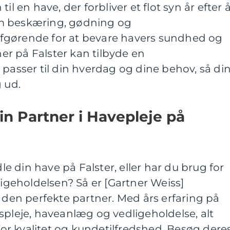
il en have, der forbliver et flot syn år efter å
m beskæring, gødning og
fgørende for at bevare havers sundhed og
r på Falster kan tilbyde en
 passer til din hverdag og dine behov, så di
 ud.
in Partner i Havepleje på
dle din have på Falster, eller har du brug for
ligeholdelsen? Så er [Gartner Weiss]
) den perfekte partner. Med års erfaring på
spleje, haveanlæg og vedligeholdelse, alt
r kvalitet og kundetilfredshed. Besøg dere