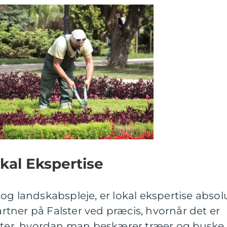
kal Ekspertise
og landskabspleje, er lokal ekspertise absol
tner på Falster ved præcis, hvornår det er
anter, hvordan man beskærer træer og buske