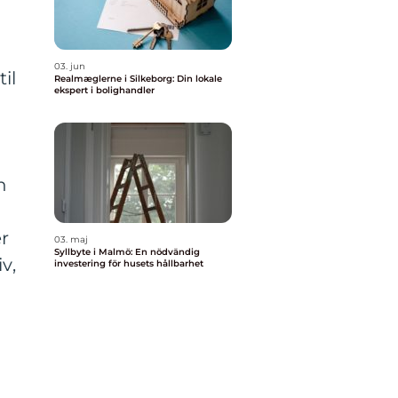
03. jun
il
Realmæglerne i Silkeborg: Din lokale
ekspert i bolighandler
n
er
03. maj
Syllbyte i Malmö: En nödvändig
v,
investering för husets hållbarhet