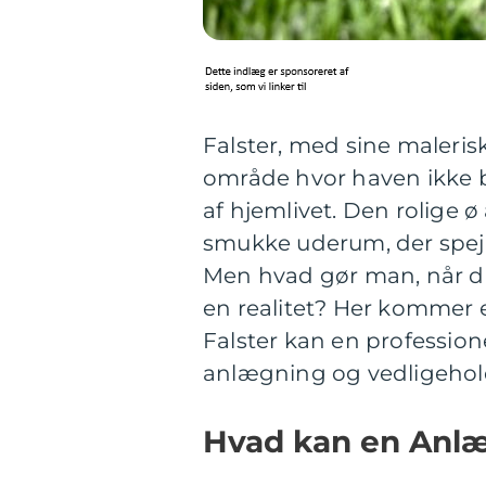
Falster, med sine maleris
område hvor haven ikke ba
af hjemlivet. Den rolige 
smukke uderum, der spej
Men hvad gør man, når d
en realitet? Her kommer e
Falster kan en profession
anlægning og vedligehol
Hvad kan en Anlæg