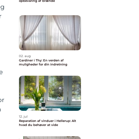
opbevaring af brænde
ig
r
02. aug
Gardiner i Thy: En verden af
muligheder for din indretning
e
or
n
12. jul
Reparation af vinduer i Hellerup: Alt
hvad du behøver at vide