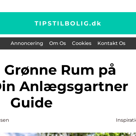
TIPSTILBOLIG.
dk
Annoncering
Om Os
Cookies
Kontakt Os
 Din Anlægsgartner
Guide
esen
Inspirat