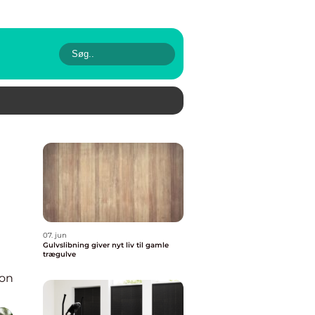
07. jun
Gulvslibning giver nyt liv til gamle
trægulve
ion