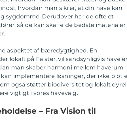
indst, hvordan man sikrer, at din have kan
og sygdomme. Derudover har de ofte et
ører, så de kan skaffe de bedste materialer t
r.
ne aspektet af bæredygtighed. En
r lokalt på Falster, vil sandsynligvis have e
vordan man skaber harmoni mellem haverum
e kan implementere løsninger, der ikke blot 
om også støtter biodiversitet og lokalt dyreli
re vigtigt i vores havevalg.
oldelse – Fra Vision til