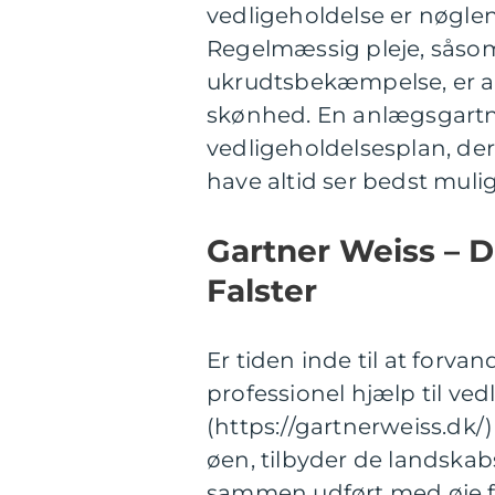
vedligeholdelse er nøglen t
Regelmæssig pleje, såso
ukrudtsbekæmpelse, er a
skønhed. En anlægsgartne
vedligeholdelsesplan, der
have altid ser bedst mulig
Gartner Weiss – D
Falster
Er tiden inde til at forvan
professionel hjælp til ved
(https://gartnerweiss.dk/
øen, tilbyder de landskab
sammen udført med øje fo