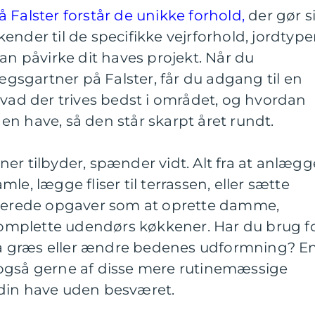
 Falster forstår de unikke forhold,
der gør s
ender til de specifikke vejrforhold, jordtype
kan påvirke dit haves projekt. Når du
sgartner på Falster, får du adgang til en
hvad der trives bedst i området, og hvordan
n have, så den står skarpt året rundt.
er tilbyder, spænder vidt. Alt fra at anlægg
le, lægge fliser til terrassen, eller sætte
iserede opgaver som at oprette damme,
 komplette udendørs køkkener. Har du brug f
 slå græs eller ændre bedenes udformning? E
også gerne af disse mere rutinemæssige
din have uden besværet.