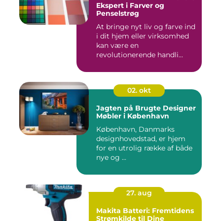
Ekspert i Farver og
Penselstrøg
At bringe nyt liv og farve ind
i dit hjem eller virksomhed
kan være en
revolutionerende handli...
02. okt
Jagten på Brugte Designer
Møbler i København
København, Danmarks
designhovedstad, er hjem
for en utrolig række af både
nye og ...
27. aug
Makita Batteri: Fremtidens
Strømkilde til Dine