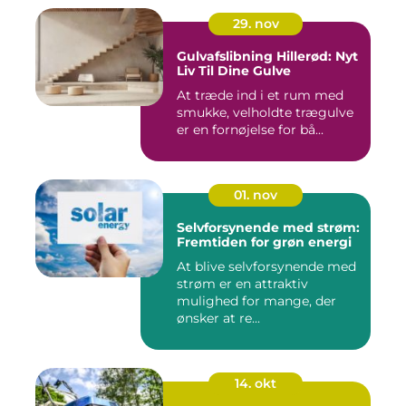
29. nov
Gulvafslibning Hillerød: Nyt
Liv Til Dine Gulve
At træde ind i et rum med
smukke, velholdte trægulve
er en fornøjelse for bå...
01. nov
Selvforsynende med strøm:
Fremtiden for grøn energi
At blive selvforsynende med
strøm er en attraktiv
mulighed for mange, der
ønsker at re...
14. okt