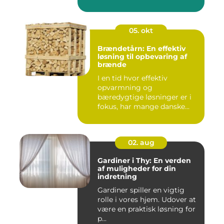
05. okt
Brændetårn: En effektiv
løsning til opbevaring af
brænde
I en tid hvor effektiv
opvarmning og
bæredygtige løsninger er i
fokus, har mange danske...
02. aug
Gardiner i Thy: En verden
af muligheder for din
indretning
Gardiner spiller en vigtig
rolle i vores hjem. Udover at
være en praktisk løsning for
p...