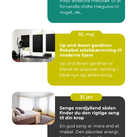
mest effektive metoder til at
forvandle slidte trægulve til
noget, de...
02. maj
Up and down gardiner:
fleksibel solafskærmning til
moderne hjem
Up and down gardiner er
blevet en populær løsning i
både nye og ældre bolig...
31. jan
Senge nordjylland sådan
finder du den rigtige seng
til din krop
En god seng er mere end et
møbel. Den påvirker energi,