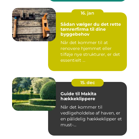
16. jan
Sådan vælger du det rette
tømrerfirma til dine
byggebehov
Når det kommer til at
renovere hjemmet eller
tilføje nye strukturer, er det
essentielt ...
15. dec
Guide til Makita
hækkeklippere
Når det kommer til
vedligeholdelse af haven, er
en pålidelig hækkeklipper et
must-...