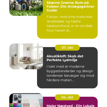
Skønne Grønne Rum på
Falster: Din Anlægsgartner
Guide
Falster, med sine maleriske
landskaber og tætte
lokalsamfund, er et område
hvor haven ik...
07. okt
Akustikloft: Skab det
Perfekte Lydmiljø
I takt med at moderne
byggestandarder og design
tendenser bevæger sig mod
hårdere materi...
04. okt
Maler Næstved - Din Lokale