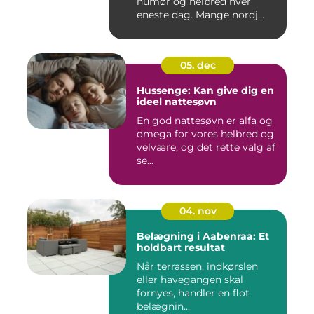
humør og helbred hver
eneste dag. Mange nordj...
05. dec
Hussenge: Kan give dig en
ideel nattesøvn
En god nattesøvn er alfa og
omega for vores helbred og
velvære, og det rette valg af
se...
04. nov
Belægning i Aabenraa: Et
holdbart resultat
Når terrassen, indkørslen
eller havegangen skal
fornyes, handler en flot
belægnin...