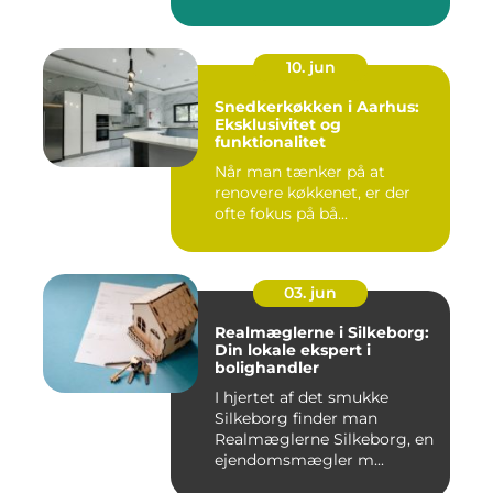
10. jun
Snedkerkøkken i Aarhus:
Eksklusivitet og
funktionalitet
Når man tænker på at
renovere køkkenet, er der
ofte fokus på bå...
03. jun
Realmæglerne i Silkeborg:
Din lokale ekspert i
bolighandler
I hjertet af det smukke
Silkeborg finder man
Realmæglerne Silkeborg, en
ejendomsmægler m...