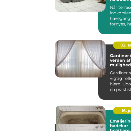
Når terras
indkørslen
havegange
fornyes, h
flot belægn
02. 
Gardiner 
verden af
mulighede
indretnin
Gardiner s
vigtig roll
hjem. Udo
en praktis
for p...
16. 
Emaljerin
badekar -
holdbare