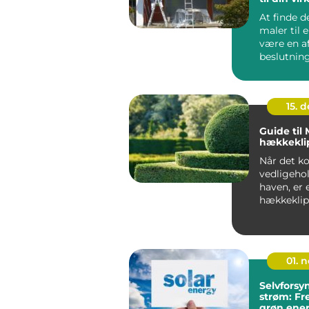
At finde d
maler til 
være en a
beslutning
virk...
15. 
Guide til
hækkekli
Når det k
vedligehol
haven, er 
hækkeklip
must-...
01. 
Selvfors
strøm: Fr
grøn ener