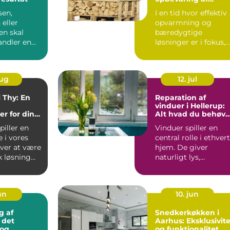
brænde
sen,
I en tid hvor effektiv
 eller
opvarmning og
n skal
bæredygtige
andler en
løsninger er i fokus,
in...
har mange danske...
aug
12. jul
i Thy: En
Reparation af
vinduer i Hellerup:
r for din
Alt hvad du behøve
g
at vide
piller en
Vinduer spiller en
e i vores
central rolle i ethvert
ver at være
hjem. De giver
k løsning
naturligt lys,
ventilation og
forbinder in...
jun
10. jun
g af
Snedkerkøkken i
 det
Aarhus: Eksklusivite
 og
og funktionalitet