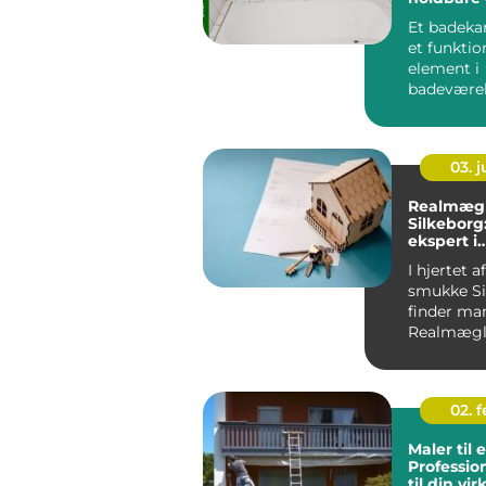
miljøvenl
Et badekar
et funktio
element i
badeværels
også et cen
03. 
Realmægl
Silkeborg
ekspert i
bolighand
I hjertet a
smukke Si
finder ma
Realmægl
Silkeborg,
ejendoms
02. 
Maler til 
Professio
til din v