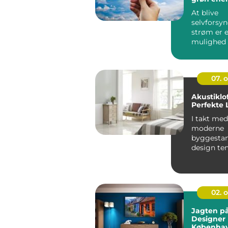
At blive
selvforsy
strøm er e
mulighed 
der ønsker 
07. 
Akustiklo
Perfekte 
I takt med
moderne
byggestan
design te
bevæger 
hårdere ma
02. 
Jagten p
Designer 
Københa