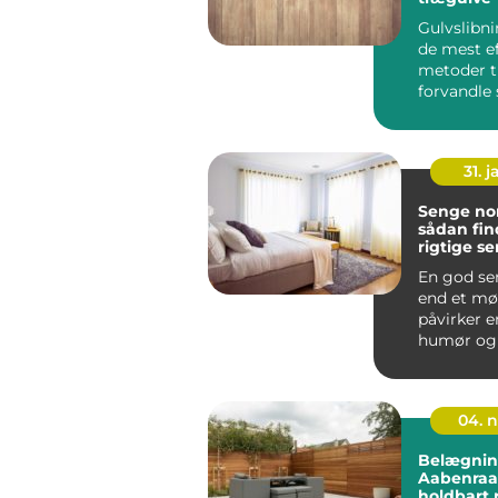
Gulvslibni
de mest ef
metoder ti
forvandle 
trægulve t
de...
31. j
Senge nor
sådan fin
rigtige se
krop
En god se
end et mø
påvirker e
humør og 
hver enest
Mange nord
04. 
Belægnin
Aabenraa:
holdbart 