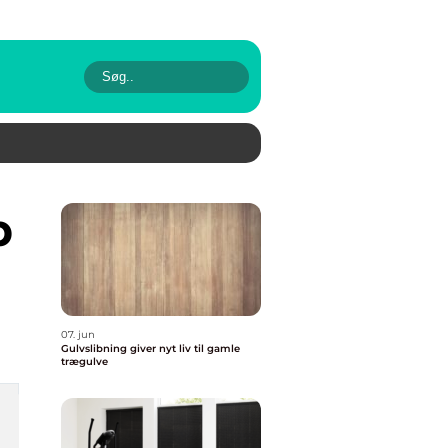
07. jun
Gulvslibning giver nyt liv til gamle
trægulve