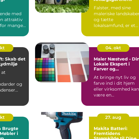
Guide
Falster, med sine
nende med
maleriske landskabe
n attraktiv
og tætte
for mange,
lokalsamfund, er et
at re...
område hvor haven
ik...
okt
04. okt
ft: Skab det
Maler Næstved - Di
Lydmiljø
Lokale Ekspert i
Farver og
 at
Penselstrøg
At bringe nyt liv og
farve ind i dit hjem
darder og
eller virksomhed kan
ndenser
være en
sig mod
revolutionerende
teri...
handli...
okt
27. aug
å Brugte
Makita Batteri:
Møbler i
Fremtidens
vn
Strømkilde til Dine