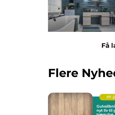
Få l
Flere Nyhe
07. 
Gulvslibn
nyt liv ti
trægulve