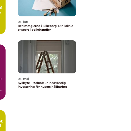
at
r
.
03. jun
Realmæglerne i Silkeborg: Din lokale
ekspert i bolighandler
n
är
03. maj
Syllbyte i Malmö: En nödvändig
investering för husets hållbarhet
et
l