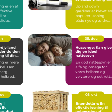
moderne hjem
ng er en af
Up and down
fektive
gardiner er blevet en
l at
populær løsning i
slidte
både nye og ældre
il noget,
bolig...
an
05. dec
djylland
Hussenge: Kan give
der du den
dig en ideel
ng til din
nattesøvn
ng er mere
En god nattesøvn er
bel. Den
alfa og omega for
nergi,
vores helbred og
helbred
velvære, og det rett
e dag.
valg af se...
j...
nov
05. okt
g i
Brændetårn: En
 Et
effektiv løsning til
resultat
opbevaring af