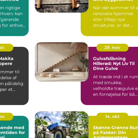
en rigtige
Når det kommer til a
erhverv kan
renovere hjemmet
fgørende
eller tilføje nye
 for enhver
strukturer, er det
essentielt ...
dec
29. nov
 Makita
Gulvafslibning
ppere
Hillerød: Nyt Liv Til
Dine Gulve
ommer til
At træde ind i et ru
delse af
med smukke,
en pålidelig
velholdte trægulve e
per et
en fornøjelse for bå...
nov
14. okt
ynende med
Skønne Grønne Ru
emtiden for
på Falster: Din
gi
Anlægsgartner