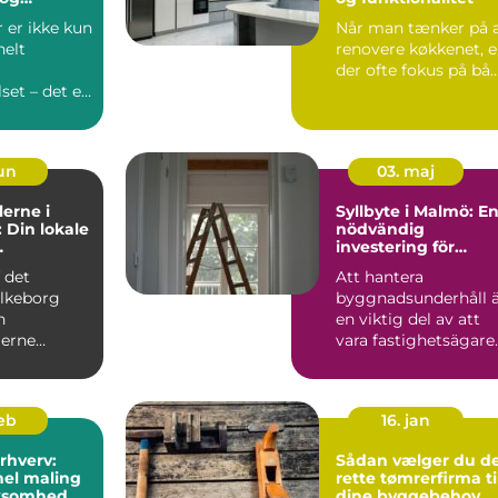
ige valg
 er ikke kun
Når man tænker på 
nelt
renovere køkkenet, e
der ofte fokus på bå..
et – det er
t...
jun
03. maj
erne i
Syllbyte i Malmö: E
: Din lokale
nödvändig
investering för
ler
husets hållbarhet
f det
Att hantera
lkeborg
byggnadsunderhåll 
n
en viktig del av att
erne
vara fastighetsägare.
 en
En ofta ...
mægler m...
feb
16. jan
erhverv:
Sådan vælger du d
nel maling
rette tømrerfirma ti
irksomhed
dine byggebehov