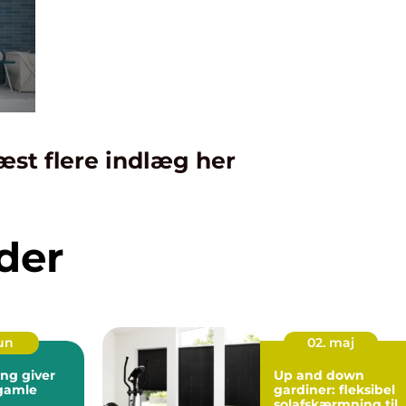
æst flere indlæg her
der
jun
02. maj
ing giver
Up and down
l gamle
gardiner: fleksibel
solafskærmning til