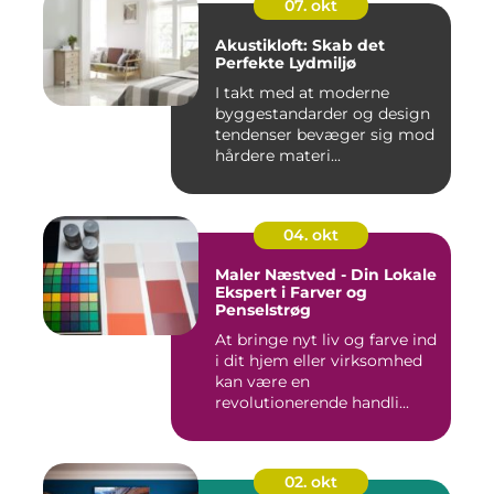
07. okt
Akustikloft: Skab det
Perfekte Lydmiljø
I takt med at moderne
byggestandarder og design
tendenser bevæger sig mod
hårdere materi...
04. okt
Maler Næstved - Din Lokale
Ekspert i Farver og
Penselstrøg
At bringe nyt liv og farve ind
i dit hjem eller virksomhed
kan være en
revolutionerende handli...
02. okt