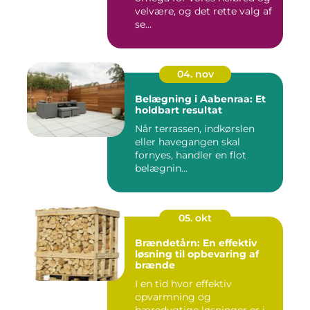
velvære, og det rette valg af
se...
04. nov
Belægning i Aabenraa: Et
holdbart resultat
Når terrassen, indkørslen
eller havegangen skal
fornyes, handler en flot
belægnin...
05. okt
Brændetårn: En effektiv
løsning til opbevaring af
brænde
I en tid hvor effektiv
opvarmning og