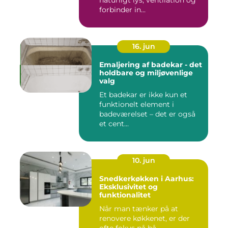
naturligt lys, ventilation og
forbinder in...
16. jun
Emaljering af badekar - det
holdbare og miljøvenlige
valg
Et badekar er ikke kun et
funktionelt element i
badeværelset – det er også
et cent...
10. jun
Snedkerkøkken i Aarhus:
Eksklusivitet og
funktionalitet
Når man tænker på at
renovere køkkenet, er der