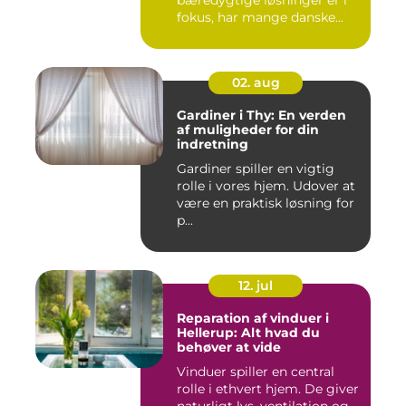
bæredygtige løsninger er i
fokus, har mange danske...
02. aug
Gardiner i Thy: En verden
af muligheder for din
indretning
Gardiner spiller en vigtig
rolle i vores hjem. Udover at
være en praktisk løsning for
p...
12. jul
Reparation af vinduer i
Hellerup: Alt hvad du
behøver at vide
Vinduer spiller en central
rolle i ethvert hjem. De giver