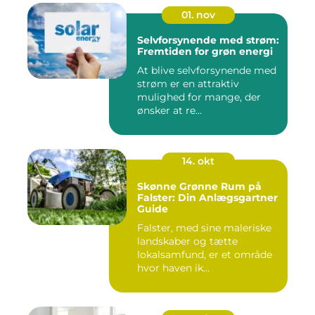
01. nov
Selvforsynende med strøm:
Fremtiden for grøn energi
At blive selvforsynende med
strøm er en attraktiv
mulighed for mange, der
ønsker at re...
14. okt
Skønne Grønne Rum på
Falster: Din Anlægsgartner
Guide
Falster, med sine maleriske
landskaber og tætte
lokalsamfund, er et område
hvor haven ik...