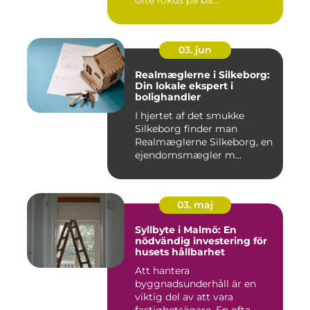
ofte fokus på bå...
03. jun
Realmæglerne i Silkeborg:
Din lokale ekspert i
bolighandler
I hjertet af det smukke
Silkeborg finder man
Realmæglerne Silkeborg, en
ejendomsmægler m...
03. maj
Syllbyte i Malmö: En
nödvändig investering för
husets hållbarhet
Att hantera
byggnadsunderhåll är en
viktig del av att vara