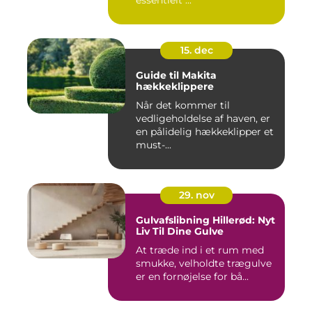
essentielt ...
15. dec
Guide til Makita
hækkeklippere
Når det kommer til
vedligeholdelse af haven, er
en pålidelig hækkeklipper et
must-...
29. nov
Gulvafslibning Hillerød: Nyt
Liv Til Dine Gulve
At træde ind i et rum med
smukke, velholdte trægulve
er en fornøjelse for bå...