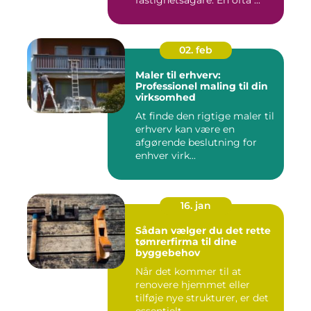
fastighetsägare. En ofta ...
02. feb
Maler til erhverv:
Professionel maling til din
virksomhed
At finde den rigtige maler til
erhverv kan være en
afgørende beslutning for
enhver virk...
16. jan
Sådan vælger du det rette
tømrerfirma til dine
byggebehov
Når det kommer til at
renovere hjemmet eller
tilføje nye strukturer, er det