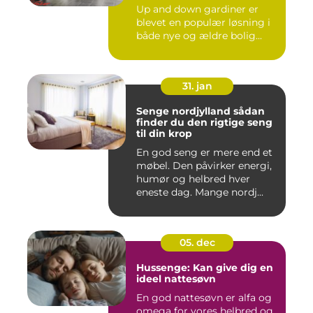
Up and down gardiner er
blevet en populær løsning i
både nye og ældre bolig...
31. jan
Senge nordjylland sådan
finder du den rigtige seng
til din krop
En god seng er mere end et
møbel. Den påvirker energi,
humør og helbred hver
eneste dag. Mange nordj...
05. dec
Hussenge: Kan give dig en
ideel nattesøvn
En god nattesøvn er alfa og
omega for vores helbred og