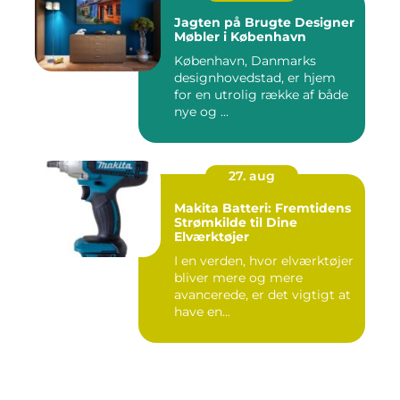
Jagten på Brugte Designer
Møbler i København
København, Danmarks
designhovedstad, er hjem
for en utrolig række af både
nye og ...
27. aug
Makita Batteri: Fremtidens
Strømkilde til Dine
Elværktøjer
I en verden, hvor elværktøjer
bliver mere og mere
avancerede, er det vigtigt at
have en...