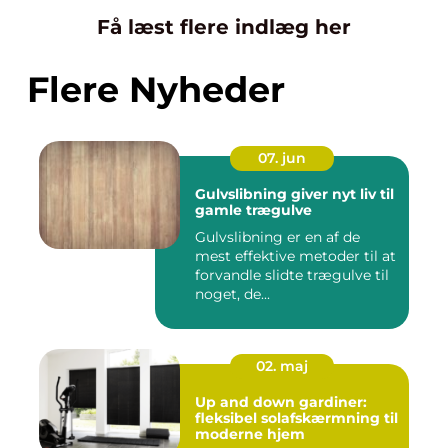
Få læst flere indlæg her
Flere Nyheder
07. jun
Gulvslibning giver nyt liv til
gamle trægulve
Gulvslibning er en af de
mest effektive metoder til at
forvandle slidte trægulve til
noget, de...
02. maj
Up and down gardiner:
fleksibel solafskærmning til
moderne hjem