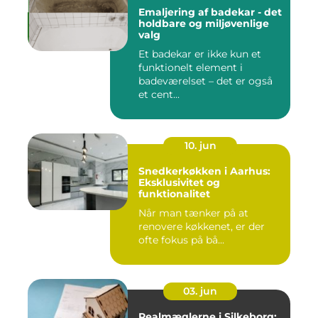
Emaljering af badekar - det
holdbare og miljøvenlige
valg
Et badekar er ikke kun et
funktionelt element i
badeværelset – det er også
et cent...
10. jun
Snedkerkøkken i Aarhus:
Eksklusivitet og
funktionalitet
Når man tænker på at
renovere køkkenet, er der
ofte fokus på bå...
03. jun
Realmæglerne i Silkeborg: