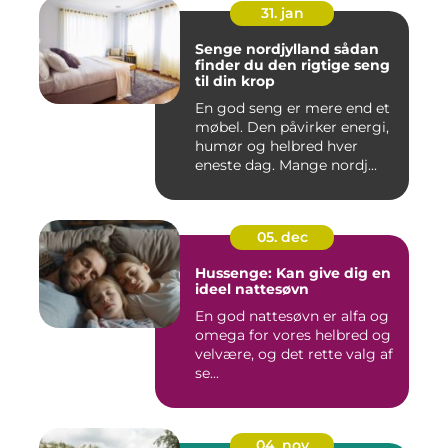
31. jan
Senge nordjylland sådan
finder du den rigtige seng
til din krop
En god seng er mere end et
møbel. Den påvirker energi,
humør og helbred hver
eneste dag. Mange nordj...
05. dec
Hussenge: Kan give dig en
ideel nattesøvn
En god nattesøvn er alfa og
omega for vores helbred og
velvære, og det rette valg af
se...
04. nov