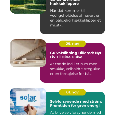
hækkeklippere
Når det kommer til
vedligeholdelse af haven, er
en pålidelig hækkeklipper et
must-...
29. nov
Gulvafslibning Hillerød: Nyt
Liv Til Dine Gulve
At træde ind i et rum med
smukke, velholdte trægulve
er en fornøjelse for bå...
01. nov
Selvforsynende med strøm:
Fremtiden for grøn energi
At blive selvforsynende med