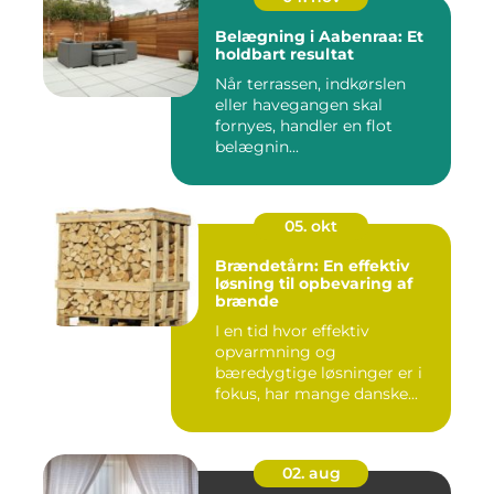
Belægning i Aabenraa: Et
holdbart resultat
Når terrassen, indkørslen
eller havegangen skal
fornyes, handler en flot
belægnin...
05. okt
Brændetårn: En effektiv
løsning til opbevaring af
brænde
I en tid hvor effektiv
opvarmning og
bæredygtige løsninger er i
fokus, har mange danske...
02. aug