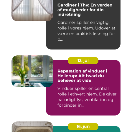
Gardiner i Thy: En verden
af muligheder for din
indretning
Gardiner spiller en vigtig
rolle i vores hjem. Udover at
være en praktisk løsning for
p...
12. jul
Reparation af vinduer i
Hellerup: Alt hvad du
behøver at vide
Vinduer spiller en central
rolle i ethvert hjem. De giver
naturligt lys, ventilation og
forbinder in...
16. jun