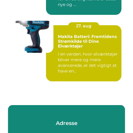
nye og ...
27. aug
Makita Batteri: Fremtidens
Strømkilde til Dine
Elværktøjer
I en verden, hvor elværktøjer
bliver mere og mere
avancerede, er det vigtigt at
have en...
Adresse