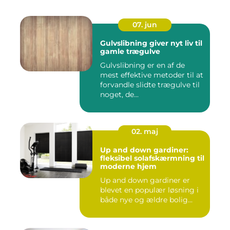
07. jun
Gulvslibning giver nyt liv til
gamle trægulve
Gulvslibning er en af de
mest effektive metoder til at
forvandle slidte trægulve til
noget, de...
02. maj
Up and down gardiner:
fleksibel solafskærmning til
moderne hjem
Up and down gardiner er
blevet en populær løsning i
både nye og ældre bolig...