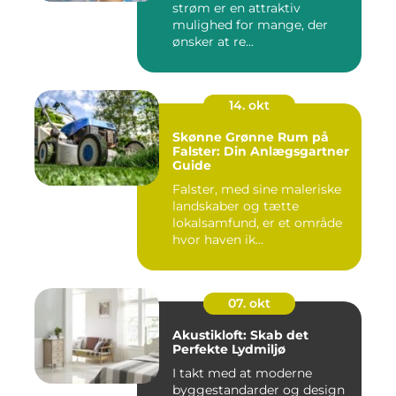
strøm er en attraktiv
mulighed for mange, der
ønsker at re...
14. okt
Skønne Grønne Rum på
Falster: Din Anlægsgartner
Guide
Falster, med sine maleriske
landskaber og tætte
lokalsamfund, er et område
hvor haven ik...
07. okt
Akustikloft: Skab det
Perfekte Lydmiljø
I takt med at moderne
byggestandarder og design