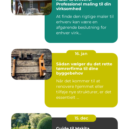
Professionel maling til din
virksomhed
At finde den rigtige maler til
erhverv kan være en
afgørende beslutning for
enhver virk...
16. jan
Sådan vælger du det rette
tømrerfirma til dine
byggebehov
Når det kommer til at
renovere hjemmet eller
tilføje nye strukturer, er det
essentielt ...
15. dec
Guide til Makita