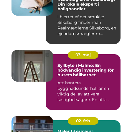
Din lokale ekspert i
bolighandler
I hjertet af det smukke
Silkeborg finder man
Realmæglerne Silkeborg, en
ejendomsmægler m...
03. maj
Syllbyte i Malmö: En
nödvändig investering för
husets hållbarhet
Att hantera
byggnadsunderhåll är en
viktig del av att vara
fastighetsägare. En ofta ...
02. feb
Maler til erhverv: