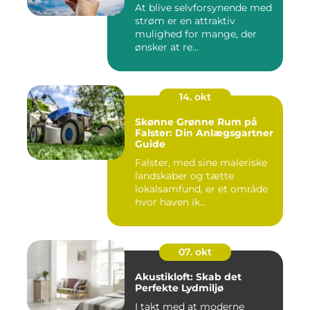
At blive selvforsynende med
strøm er en attraktiv
mulighed for mange, der
ønsker at re...
14. okt
Skønne Grønne Rum på
Falster: Din Anlægsgartner
Guide
Falster, med sine maleriske
landskaber og tætte
lokalsamfund, er et område
hvor haven ik...
07. okt
Akustikloft: Skab det
Perfekte Lydmiljø
I takt med at moderne