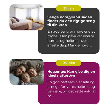
31. jan
Senge nordjylland sådan
finder du den rigtige seng
til din krop
En god seng er mere end et
møbel. Den påvirker energi,
humør og helbred hver
eneste dag. Mange nordj...
05. dec
Hussenge: Kan give dig en
ideel nattesøvn
En god nattesøvn er alfa og
omega for vores helbred og
velvære, og det rette valg af
se...