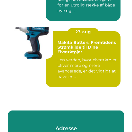
for en utrolig række af både
nye og ...
27. aug
Makita Batteri: Fremtidens
Strømkilde til Dine
Elværktøjer
I en verden, hvor elværktøjer
bliver mere og mere
avancerede, er det vigtigt at
have en...
Adresse