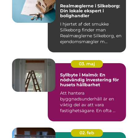
Realmæglerne i Silkeborg:
Din lokale ekspert i
bolighandler
I hjertet af det smukke
Silkeborg finder man
Realmæglerne Silkeborg, en
ejendomsmægler m...
03. maj
Syllbyte i Malmö: En
nödvändig investering för
husets hållbarhet
Att hantera
byggnadsunderhåll är en
viktig del av att vara
fastighetsägare. En ofta ...
02. feb