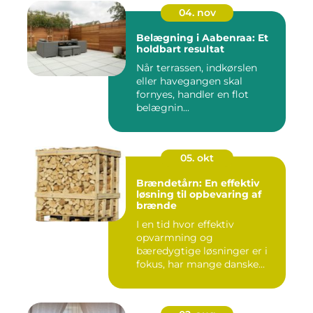
04. nov
Belægning i Aabenraa: Et
holdbart resultat
Når terrassen, indkørslen
eller havegangen skal
fornyes, handler en flot
belægnin...
05. okt
Brændetårn: En effektiv
løsning til opbevaring af
brænde
I en tid hvor effektiv
opvarmning og
bæredygtige løsninger er i
fokus, har mange danske...