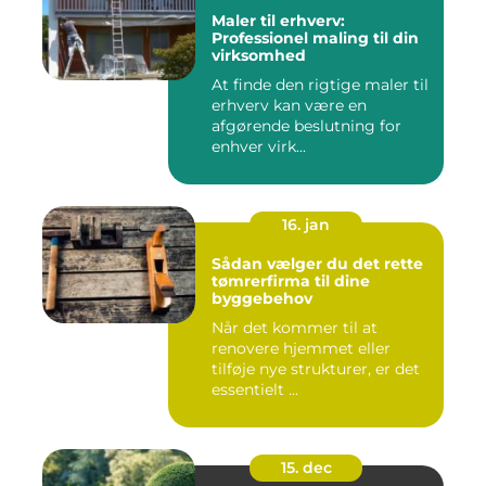
Maler til erhverv:
Professionel maling til din
virksomhed
At finde den rigtige maler til
erhverv kan være en
afgørende beslutning for
enhver virk...
16. jan
Sådan vælger du det rette
tømrerfirma til dine
byggebehov
Når det kommer til at
renovere hjemmet eller
tilføje nye strukturer, er det
essentielt ...
15. dec