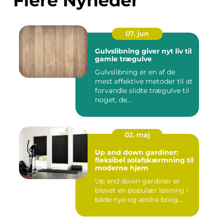
Flere Nyheder
07. jun
Gulvslibning giver nyt liv til
gamle trægulve
Gulvslibning er en af de
mest effektive metoder til at
forvandle slidte trægulve til
noget, de...
02. maj
Up and down gardiner:
fleksibel solafskærmning til
moderne hjem
Up and down gardiner er
blevet en populær løsning i
både nye og ældre bolig...