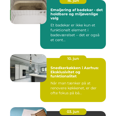
16. jun
Emaljering af badekar - det
holdbare og miljøvenlige
valg
Et badekar er ikke kun et
funktionelt element i
badeværelset – det er også
et cent...
10. jun
Snedkerkøkken i Aarhus:
Eksklusivitet og
funktionalitet
Når man tænker på at
renovere køkkenet, er der
ofte fokus på bå...
03. jun