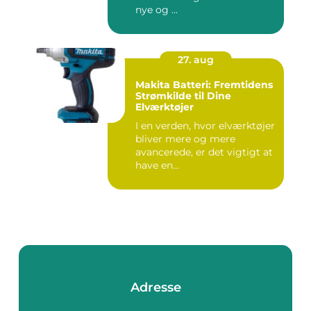
nye og ...
27. aug
Makita Batteri: Fremtidens
Strømkilde til Dine
Elværktøjer
I en verden, hvor elværktøjer
bliver mere og mere
avancerede, er det vigtigt at
have en...
Adresse