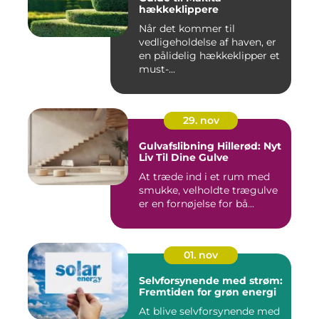
hækkeklippere
Når det kommer til
vedligeholdelse af haven, er
en pålidelig hækkeklipper et
must-...
29. nov
Gulvafslibning Hillerød: Nyt
Liv Til Dine Gulve
At træde ind i et rum med
smukke, velholdte trægulve
er en fornøjelse for bå...
01. nov
Selvforsynende med strøm:
Fremtiden for grøn energi
At blive selvforsynende med