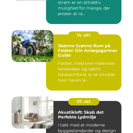
strøm er en attraktiv
mulighed for mange, der
ønsker at re...
14. okt
Skønne Grønne Rum på
Falster: Din Anlægsgartner
Guide
Falster, med sine maleriske
landskaber og tætte
lokalsamfund, er et område
hvor haven ik...
07. okt
Akustikloft: Skab det
Perfekte Lydmiljø
I takt med at moderne
byggestandarder og design