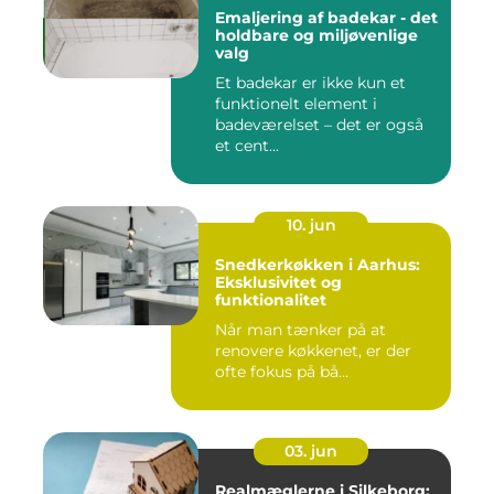
Emaljering af badekar - det
holdbare og miljøvenlige
valg
Et badekar er ikke kun et
funktionelt element i
badeværelset – det er også
et cent...
10. jun
Snedkerkøkken i Aarhus:
Eksklusivitet og
funktionalitet
Når man tænker på at
renovere køkkenet, er der
ofte fokus på bå...
03. jun
Realmæglerne i Silkeborg: