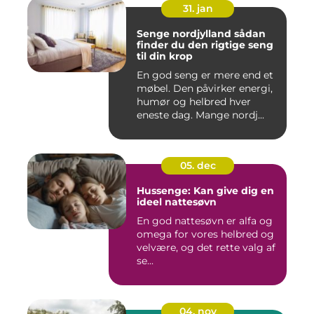
31. jan
Senge nordjylland sådan
finder du den rigtige seng
til din krop
En god seng er mere end et
møbel. Den påvirker energi,
humør og helbred hver
eneste dag. Mange nordj...
05. dec
Hussenge: Kan give dig en
ideel nattesøvn
En god nattesøvn er alfa og
omega for vores helbred og
velvære, og det rette valg af
se...
04. nov