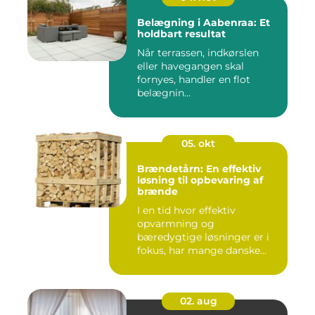
Belægning i Aabenraa: Et
holdbart resultat
Når terrassen, indkørslen
eller havegangen skal
fornyes, handler en flot
belægnin...
05. okt
Brændetårn: En effektiv
løsning til opbevaring af
brænde
I en tid hvor effektiv
opvarmning og
bæredygtige løsninger er i
fokus, har mange danske...
02. aug