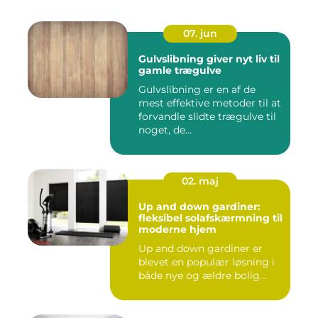
07. jun
Gulvslibning giver nyt liv til
gamle trægulve
Gulvslibning er en af de
mest effektive metoder til at
forvandle slidte trægulve til
noget, de...
02. maj
Up and down gardiner:
fleksibel solafskærmning til
moderne hjem
Up and down gardiner er
blevet en populær løsning i
både nye og ældre bolig...