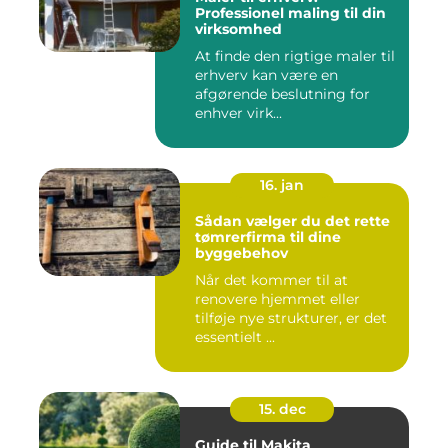
Professionel maling til din
virksomhed
At finde den rigtige maler til
erhverv kan være en
afgørende beslutning for
enhver virk...
16. jan
Sådan vælger du det rette
tømrerfirma til dine
byggebehov
Når det kommer til at
renovere hjemmet eller
tilføje nye strukturer, er det
essentielt ...
15. dec
Guide til Makita