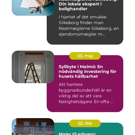
Din lokale ekspert i
bolighandler
I hjertet af det smukke
Silkeborg finder man
Realmæglerne Silkeborg, en
ejendomsmægler m...
03. maj
Syllbyte i Malmö: En
nödvändig investering för
husets hållbarhet
Att hantera
byggnadsunderhåll är en
viktig del av att vara
fastighetsägare. En ofta ...
02. feb
Maler til erhverv: