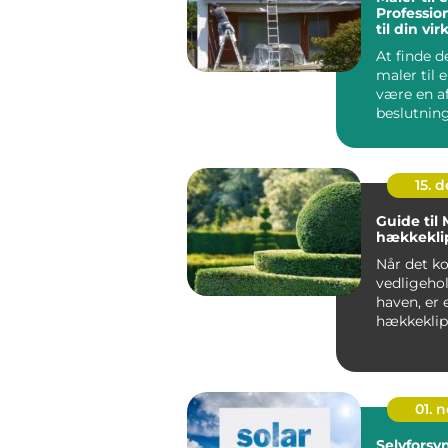
Professio
til din v
At finde d
maler til 
være en a
beslutning
virk...
15. 
Guide til
hækkekli
Når det k
vedligehol
haven, er 
hækkeklip
must-...
01. 
Selvfors