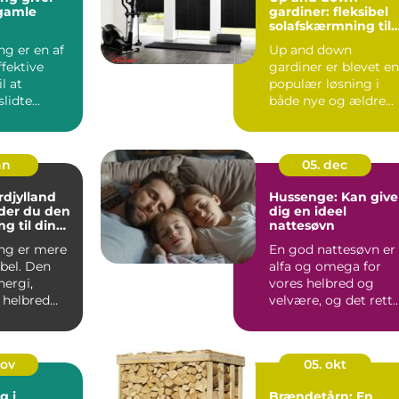
l gamle
gardiner: fleksibel
solafskærmning til
moderne hjem
ng er en af
Up and down
fektive
gardiner er blevet en
l at
populær løsning i
slidte
både nye og ældre
il noget,
bolig...
an
05. dec
djylland
Hussenge: Kan give
der du den
dig en ideel
ng til din
nattesøvn
ng er mere
En god nattesøvn er
bel. Den
alfa og omega for
nergi,
vores helbred og
helbred
velvære, og det rett
e dag.
valg af se...
j...
nov
05. okt
g i
Brændetårn: En