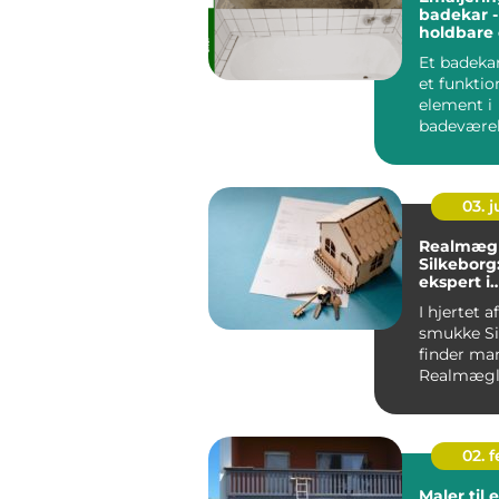
badekar -
holdbare
miljøvenl
Et badekar
et funktio
element i
badeværels
også et cen
03. 
Realmægl
Silkeborg
ekspert i
bolighand
I hjertet a
smukke Si
finder ma
Realmægl
Silkeborg,
ejendoms
02. 
Maler til 