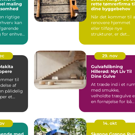
nel maling
rette tømrerfirma ti
irksomhed
dine byggebehov
en rigtige
Når det kommer til a
erhverv kan
renovere hjemmet
fgørende
eller tilføje nye
 for enhver
strukturer, er det
essentielt ...
dec
29. nov
 Makita
Gulvafslibning
ppere
Hillerød: Nyt Liv Til
Dine Gulve
ommer til
At træde ind i et ru
delse af
med smukke,
en pålidelig
velholdte trægulve e
per et
en fornøjelse for bå...
nov
14. okt
ynende med
Skønne Grønne Ru