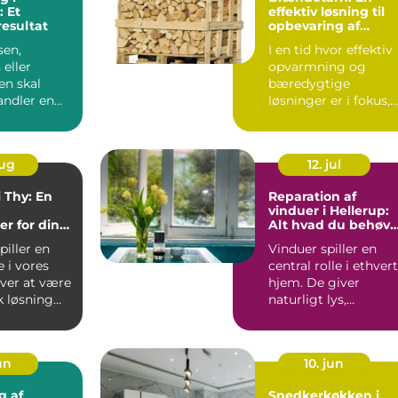
 Et
effektiv løsning til
resultat
opbevaring af
brænde
sen,
I en tid hvor effektiv
 eller
opvarmning og
n skal
bæredygtige
andler en
løsninger er i fokus,
in...
har mange danske...
aug
12. jul
i Thy: En
Reparation af
vinduer i Hellerup:
r for din
Alt hvad du behøve
g
at vide
piller en
Vinduer spiller en
e i vores
central rolle i ethvert
ver at være
hjem. De giver
k løsning
naturligt lys,
ventilation og
forbinder in...
jun
10. jun
g af
Snedkerkøkken i