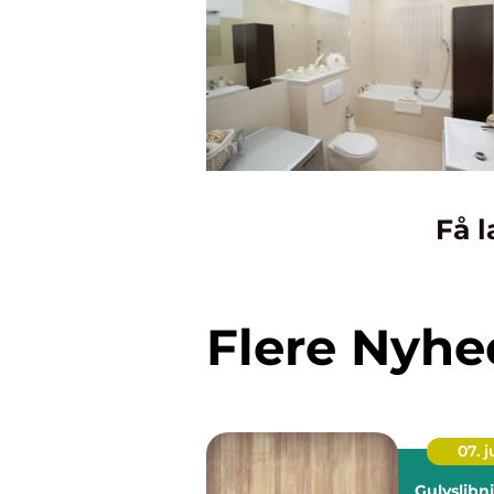
Få l
Flere Nyhe
07. 
Gulvslibn