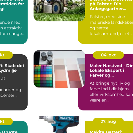
emtiden for
på Falster: Din
gi
Anlægsgartner
Guide
Falster, med sine
nende med
maleriske landskabe
n attraktiv
og tætte
for mange,
lokalsamfund, er et
at re...
område hvor haven
ik...
okt
04. okt
ft: Skab det
Maler Næstved - Di
Lydmiljø
Lokale Ekspert i
Farver og
 at
Penselstrøg
At bringe nyt liv og
farve ind i dit hjem
darder og
eller virksomhed kan
ndenser
være en
sig mod
revolutionerende
teri...
handli...
okt
27. aug
å Brugte
Makita Batteri: