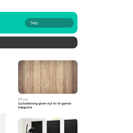
07. jun
Gulvslibning giver nyt liv til gamle
trægulve