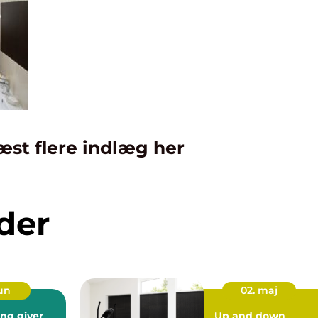
æst flere indlæg her
der
jun
02. maj
ing giver
Up and down