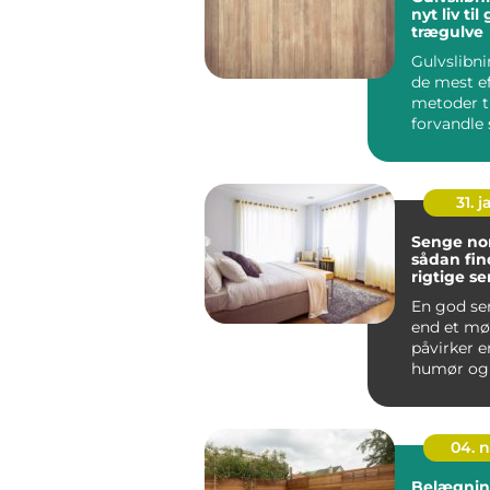
nyt liv ti
trægulve
Gulvslibni
de mest ef
metoder ti
forvandle 
trægulve t
de...
31. j
Senge nor
sådan fin
rigtige se
krop
En god se
end et mø
påvirker e
humør og 
hver enest
Mange nord
04. 
Belægnin