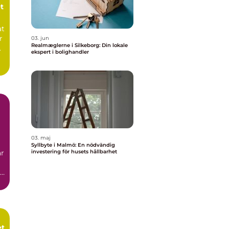
t
at
r
03. jun
Realmæglerne i Silkeborg: Din lokale
.
ekspert i bolighandler
n
03. maj
Syllbyte i Malmö: En nödvändig
är
investering för husets hållbarhet
et