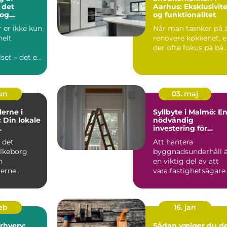
 det
Aarhus: Eksklusivite
 og
og funktionalitet
ige valg
 er ikke kun
Når man tænker på 
nelt
renovere køkkenet, e
der ofte fokus på bå..
et – det er
t...
jun
03. maj
erne i
Syllbyte i Malmö: E
: Din lokale
nödvändig
investering för
ler
husets hållbarhet
f det
Att hantera
lkeborg
byggnadsunderhåll 
n
en viktig del av att
erne
vara fastighetsägare.
 en
En ofta ...
mægler m...
feb
16. jan
erhverv:
Sådan vælger du d