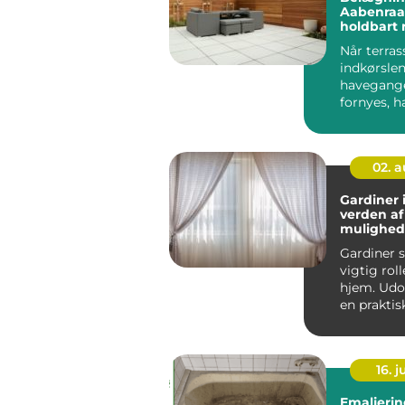
Aabenraa:
holdbart 
Når terras
indkørslen
havegange
fornyes, h
flot belægn
02. 
Gardiner 
verden af
mulighede
indretnin
Gardiner s
vigtig roll
hjem. Udo
en praktis
for p...
16. 
Emaljerin