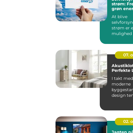
strøm: Fr
grøn ener
At blive
selvforsy
strøm er e
mulighed 
der ønsker 
07. 
Akustiklo
Perfekte 
I takt med
moderne
byggestan
design te
bevæger 
hårdere ma
02. 
Jagten p