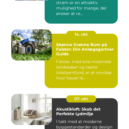
strøm er en attraktiv
mulighed for mange, der
ønsker at re...
14. okt
Skønne Grønne Rum på
Falster: Din Anlægsgartner
Guide
Falster, med sine maleriske
landskaber og tætte
lokalsamfund, er et område
hvor haven ik...
07. okt
Akustikloft: Skab det
Perfekte Lydmiljø
I takt med at moderne
byggestandarder og design