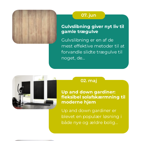
07. jun
Gulvslibning giver nyt liv til
gamle trægulve
Gulvslibning er en af de
mest effektive metoder til at
forvandle slidte trægulve til
noget, de...
02. maj
Up and down gardiner:
fleksibel solafskærmning til
moderne hjem
Up and down gardiner er
blevet en populær løsning i
både nye og ældre bolig...