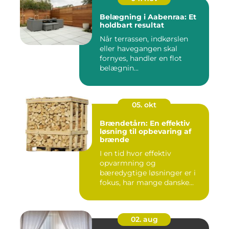
Belægning i Aabenraa: Et
holdbart resultat
Når terrassen, indkørslen
eller havegangen skal
fornyes, handler en flot
belægnin...
05. okt
Brændetårn: En effektiv
løsning til opbevaring af
brænde
I en tid hvor effektiv
opvarmning og
bæredygtige løsninger er i
fokus, har mange danske...
02. aug