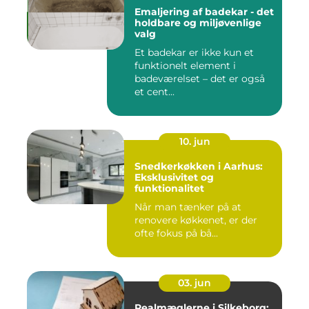
Emaljering af badekar - det
holdbare og miljøvenlige
valg
Et badekar er ikke kun et
funktionelt element i
badeværelset – det er også
et cent...
10. jun
Snedkerkøkken i Aarhus:
Eksklusivitet og
funktionalitet
Når man tænker på at
renovere køkkenet, er der
ofte fokus på bå...
03. jun
Realmæglerne i Silkeborg: