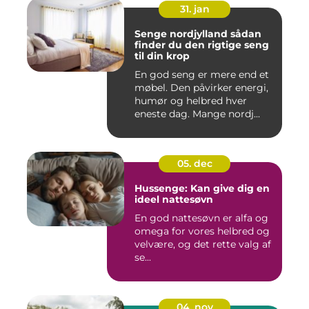
31. jan
Senge nordjylland sådan
finder du den rigtige seng
til din krop
En god seng er mere end et
møbel. Den påvirker energi,
humør og helbred hver
eneste dag. Mange nordj...
05. dec
Hussenge: Kan give dig en
ideel nattesøvn
En god nattesøvn er alfa og
omega for vores helbred og
velvære, og det rette valg af
se...
04. nov