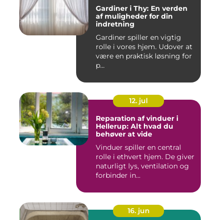
Gardiner i Thy: En verden
af muligheder for din
indretning
Gardiner spiller en vigtig
rolle i vores hjem. Udover at
være en praktisk løsning for
p...
12. jul
Reparation af vinduer i
Hellerup: Alt hvad du
behøver at vide
Vinduer spiller en central
rolle i ethvert hjem. De giver
naturligt lys, ventilation og
forbinder in...
16. jun