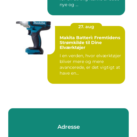
nye og ...
27. aug
Makita Batteri: Fremtidens
Strømkilde til Dine
Elværktøjer
I en verden, hvor elværktøjer
bliver mere og mere
avancerede, er det vigtigt at
have en...
Adresse