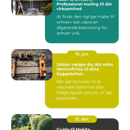
Professionel maling til din
virksomhed
At finde den rigtige maler til
erhverv kan være en
afgørende beslutning for
enhver virk...
16. jan
Sådan vælger du det rette
tømrerfirma til dine
byggebehov
Når det kommer til at
renovere hjemmet eller
tilføje nye strukturer, er det
essentielt ...
15. dec
Guide til Makita