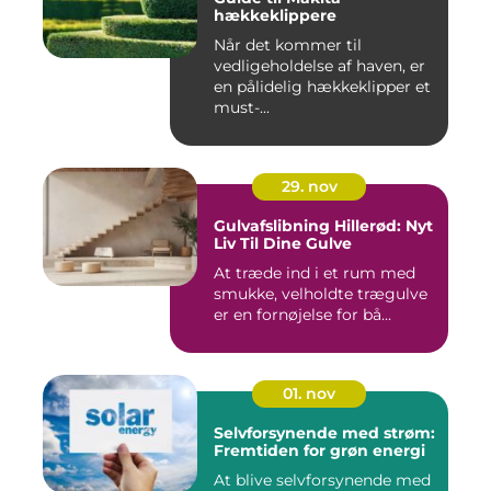
hækkeklippere
Når det kommer til
vedligeholdelse af haven, er
en pålidelig hækkeklipper et
must-...
29. nov
Gulvafslibning Hillerød: Nyt
Liv Til Dine Gulve
At træde ind i et rum med
smukke, velholdte trægulve
er en fornøjelse for bå...
01. nov
Selvforsynende med strøm:
Fremtiden for grøn energi
At blive selvforsynende med