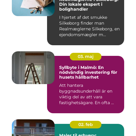
Din lokale ekspert i
bolighandler
I hjertet af det smukke
Silkeborg finder man
Realmæglerne Silkeborg, en
ejendomsmægler m...
03. maj
Syllbyte i Malmö: En
nödvändig investering för
husets hållbarhet
Att hantera
byggnadsunderhåll är en
viktig del av att vara
fastighetsägare. En ofta ...
02. feb
Maler til erhverv: