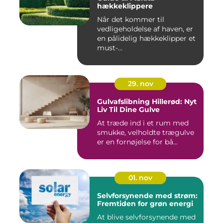
hækkeklippere
Når det kommer til
vedligeholdelse af haven, er
en pålidelig hækkeklipper et
must-...
29. nov
Gulvafslibning Hillerød: Nyt
Liv Til Dine Gulve
At træde ind i et rum med
smukke, velholdte trægulve
er en fornøjelse for bå...
01. nov
Selvforsynende med strøm:
Fremtiden for grøn energi
At blive selvforsynende med