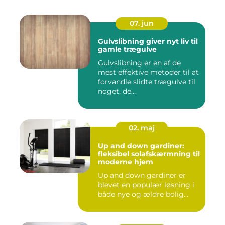
07. jun
Gulvslibning giver nyt liv til
gamle trægulve
Gulvslibning er en af de
mest effektive metoder til at
forvandle slidte trægulve til
noget, de...
02. maj
Up and down gardiner:
fleksibel solafskærmning til
moderne hjem
Up and down gardiner er
blevet en populær løsning i
både nye og ældre bolig...