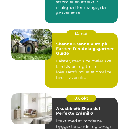
strøm er en attraktiv
mulighed for mange, der
ønsker at re...
14. okt
Skønne Grønne Rum på
Falster: Din Anlægsgartner
Guide
Falster, med sine maleriske
landskaber og tætte
lokalsamfund, er et område
hvor haven ik...
07. okt
Akustikloft: Skab det
Perfekte Lydmiljø
I takt med at moderne
byggestandarder og design