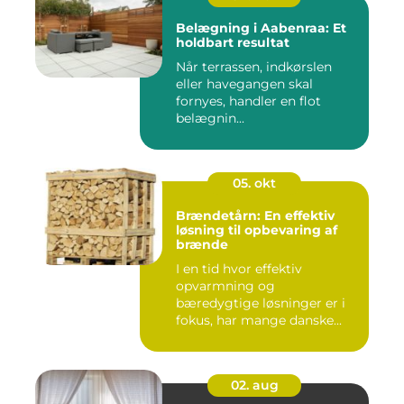
Belægning i Aabenraa: Et
holdbart resultat
Når terrassen, indkørslen
eller havegangen skal
fornyes, handler en flot
belægnin...
05. okt
Brændetårn: En effektiv
løsning til opbevaring af
brænde
I en tid hvor effektiv
opvarmning og
bæredygtige løsninger er i
fokus, har mange danske...
02. aug