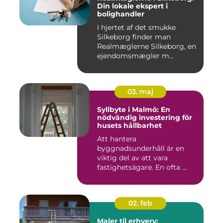
Din lokale ekspert i
bolighandler
I hjertet af det smukke
Silkeborg finder man
Realmæglerne Silkeborg, en
ejendomsmægler m...
03. maj
Syllbyte i Malmö: En
nödvändig investering för
husets hållbarhet
Att hantera
byggnadsunderhåll är en
viktig del av att vara
fastighetsägare. En ofta ...
02. feb
Maler til erhverv: