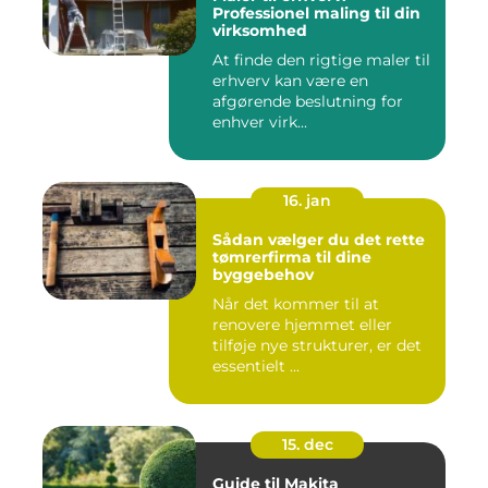
Professionel maling til din
virksomhed
At finde den rigtige maler til
erhverv kan være en
afgørende beslutning for
enhver virk...
16. jan
Sådan vælger du det rette
tømrerfirma til dine
byggebehov
Når det kommer til at
renovere hjemmet eller
tilføje nye strukturer, er det
essentielt ...
15. dec
Guide til Makita