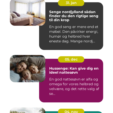
31. jan
Senge nordjylland sådan
finder du den rigtige seng
til din krop
En god seng er mere end et
møbel. Den påvirker energi,
humør og helbred hver
eneste dag. Mange nordj...
05. dec
Hussenge: Kan give dig en
ideel nattesøvn
En god nattesøvn er alfa og
omega for vores helbred og
velvære, og det rette valg af
se...
04. nov