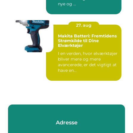
nye og ...
27. aug
Makita Batteri: Fremtidens
Strømkilde til Dine
Elværktøjer
I en verden, hvor elværktøjer
bliver mere og mere
avancerede, er det vigtigt at
have en...
Adresse