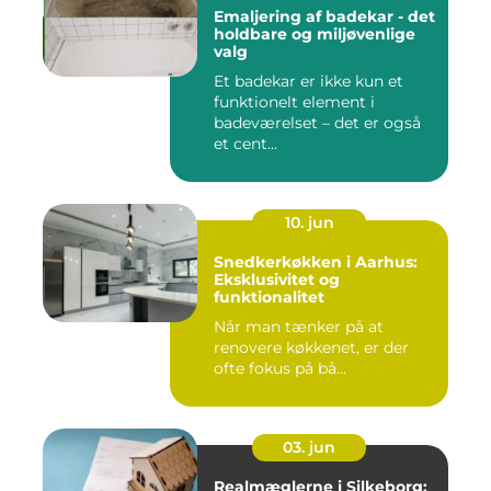
Emaljering af badekar - det
holdbare og miljøvenlige
valg
Et badekar er ikke kun et
funktionelt element i
badeværelset – det er også
et cent...
10. jun
Snedkerkøkken i Aarhus:
Eksklusivitet og
funktionalitet
Når man tænker på at
renovere køkkenet, er der
ofte fokus på bå...
03. jun
Realmæglerne i Silkeborg: