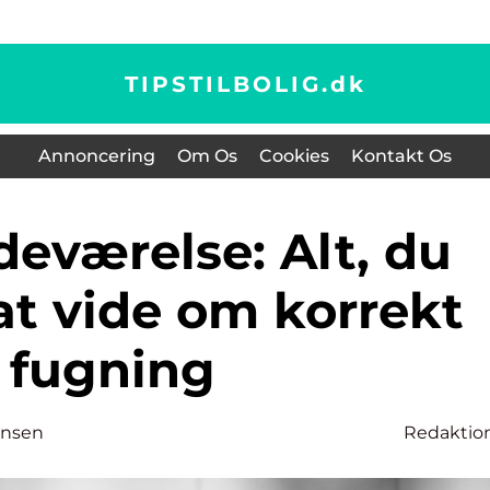
TIPSTILBOLIG.
dk
Annoncering
Om Os
Cookies
Kontakt Os
at vide om korrekt
fugning
ensen
Redaktio