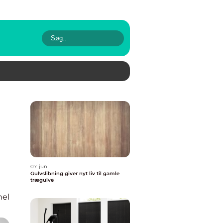
07. jun
Gulvslibning giver nyt liv til gamle
trægulve
nel