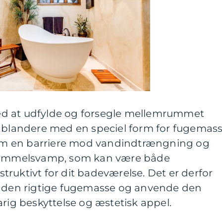
d at udfylde og forsegle mellemrummet
g blandere med en speciel form for fugemass
m en barriere mod vandindtrængning og
skimmelsvamp, som kan være både
ruktivt for dit badeværelse. Det er derfor
e den rigtige fugemasse og anvende den
arig beskyttelse og æstetisk appel.