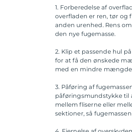
1. Forberedelse af overfla
overfladen er ren, tør og
anden urenhed. Rens områd
den nye fugemasse.
2. Klip et passende hul på
for at få den ønskede mæ
med en mindre mængde og
3. Påføring af fugemassen:
påføringsmundstykke til
mellem fliserne eller mel
sektioner, så fugemassen i
4. Fjernelse af overskyd