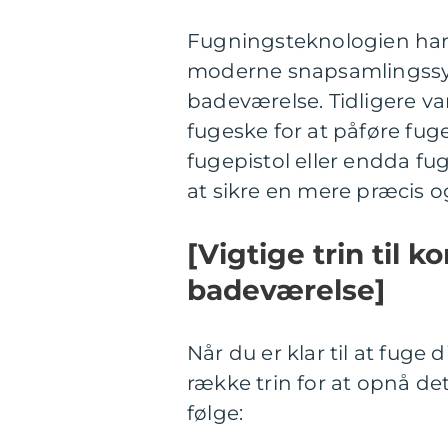
Fugningsteknologien har 
moderne snapsamlingssyst
badeværelse. Tidligere va
fugeske for at påføre fu
fugepistol eller endda f
at sikre en mere præcis o
[Vigtige trin til k
badeværelse]
Når du er klar til at fuge 
række trin for at opnå det 
følge: