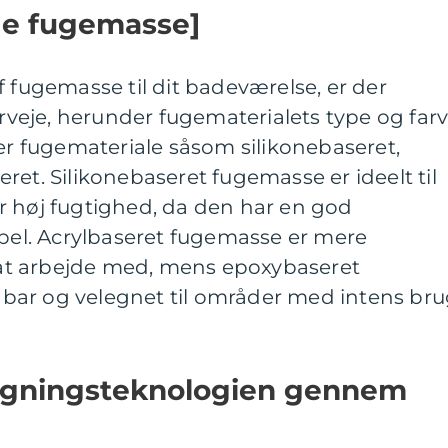
ige fugemasse]
f fugemasse til dit badeværelse, er der
erveje, herunder fugematerialets type og farv
per fugemateriale såsom silikonebaseret,
ret. Silikonebaseret fugemasse er ideelt til
r høj fugtighed, da den har en god
ibel. Acrylbaseret fugemasse er mere
t arbejde med, mens epoxybaseret
bar og velegnet til områder med intens br
fugningsteknologien gennem