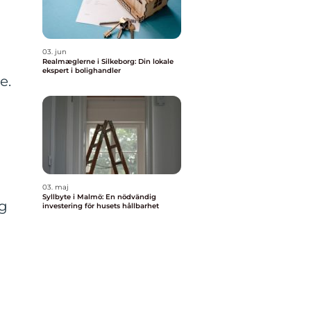
03. jun
Realmæglerne i Silkeborg: Din lokale
ekspert i bolighandler
e.
03. maj
Syllbyte i Malmö: En nödvändig
ug
investering för husets hållbarhet