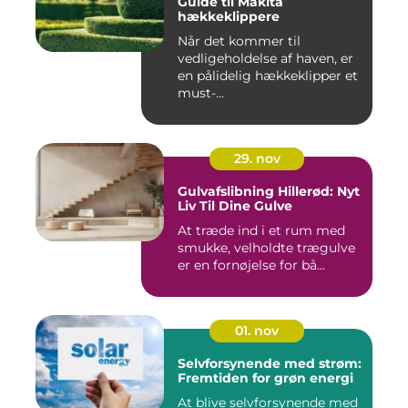
Guide til Makita
hækkeklippere
Når det kommer til
vedligeholdelse af haven, er
en pålidelig hækkeklipper et
must-...
29. nov
Gulvafslibning Hillerød: Nyt
Liv Til Dine Gulve
At træde ind i et rum med
smukke, velholdte trægulve
er en fornøjelse for bå...
01. nov
Selvforsynende med strøm:
Fremtiden for grøn energi
At blive selvforsynende med