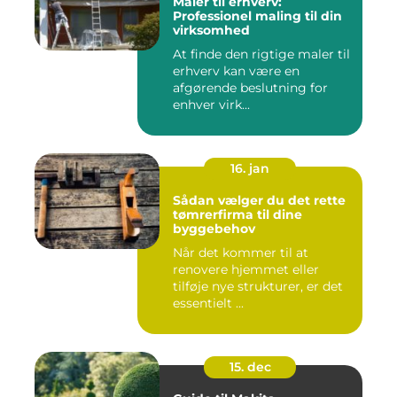
Maler til erhverv:
Professionel maling til din
virksomhed
At finde den rigtige maler til
erhverv kan være en
afgørende beslutning for
enhver virk...
16. jan
Sådan vælger du det rette
tømrerfirma til dine
byggebehov
Når det kommer til at
renovere hjemmet eller
tilføje nye strukturer, er det
essentielt ...
15. dec