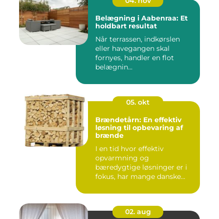
04. nov
Belægning i Aabenraa: Et
holdbart resultat
Når terrassen, indkørslen
eller havegangen skal
fornyes, handler en flot
belægnin...
05. okt
Brændetårn: En effektiv
løsning til opbevaring af
brænde
I en tid hvor effektiv
opvarmning og
bæredygtige løsninger er i
fokus, har mange danske...
02. aug