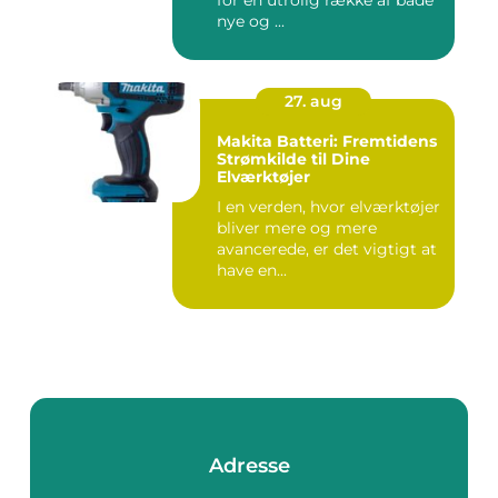
for en utrolig række af både
nye og ...
27. aug
Makita Batteri: Fremtidens
Strømkilde til Dine
Elværktøjer
I en verden, hvor elværktøjer
bliver mere og mere
avancerede, er det vigtigt at
have en...
Adresse