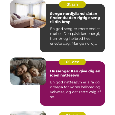
31. jan
Senge nordjylland sådan
finder du den rigtige seng
til din krop
En god seng er mere end et
møbel. Den påvirker energi,
humør og helbred hver
eneste dag. Mange nordj...
05. dec
Hussenge: Kan give dig en
ideel nattesøvn
En god nattesøvn er alfa og
omega for vores helbred og
velvære, og det rette valg af
se...