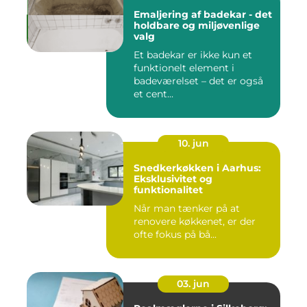
Emaljering af badekar - det
holdbare og miljøvenlige
valg
Et badekar er ikke kun et
funktionelt element i
badeværelset – det er også
et cent...
10. jun
Snedkerkøkken i Aarhus:
Eksklusivitet og
funktionalitet
Når man tænker på at
renovere køkkenet, er der
ofte fokus på bå...
03. jun