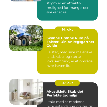
strøm er en attraktiv
mulighed for mange, der
ønsker at re...
14. okt
Skønne Grønne Rum på
Falster: Din Anlægsgartner
Guide
Falster, med sine maleriske
landskaber og tætte
lokalsamfund, er et område
hvor haven ik...
07. okt
Akustikloft: Skab det
Perfekte Lydmiljø
I takt med at moderne
byggestandarder og design