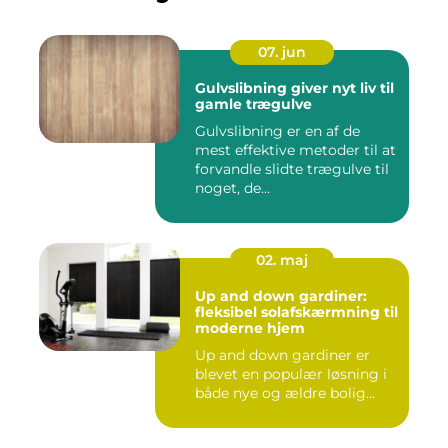
07. jun
Gulvslibning giver nyt liv til
gamle trægulve
Gulvslibning er en af de
mest effektive metoder til at
forvandle slidte trægulve til
noget, de...
02. maj
Up and down gardiner:
fleksibel solafskærmning til
moderne hjem
Up and down gardiner er
blevet en populær løsning i
både nye og ældre bolig...