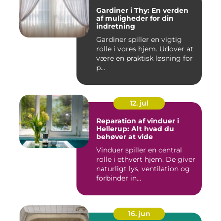
Gardiner i Thy: En verden
af muligheder for din
indretning
Gardiner spiller en vigtig
rolle i vores hjem. Udover at
være en praktisk løsning for
p...
12. jul
Reparation af vinduer i
Hellerup: Alt hvad du
behøver at vide
Vinduer spiller en central
rolle i ethvert hjem. De giver
naturligt lys, ventilation og
forbinder in...
16. jun