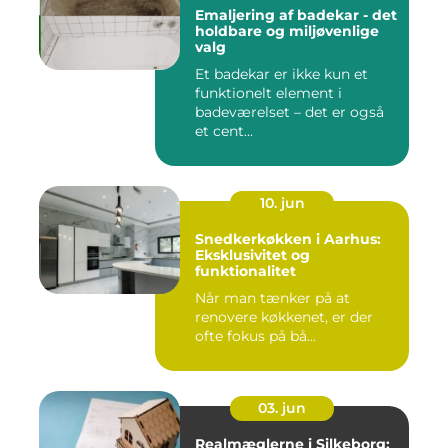
Emaljering af badekar - det
holdbare og miljøvenlige
valg
Et badekar er ikke kun et
funktionelt element i
badeværelset – det er også
et cent...
10. jun
Snedkerkøkken i Aarhus:
Eksklusivitet og
funktionalitet
Når man tænker på at
renovere køkkenet, er der
ofte fokus på bå...
03. jun
Realmæglerne i Silkeborg: