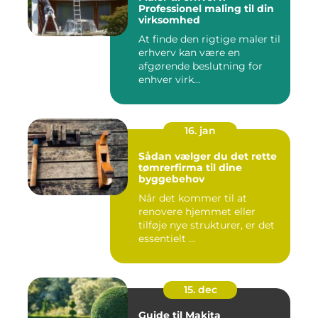
Professionel maling til din
virksomhed
At finde den rigtige maler til
erhverv kan være en
afgørende beslutning for
enhver virk...
16. jan
Sådan vælger du det rette
tømrerfirma til dine
byggebehov
Når det kommer til at
renovere hjemmet eller
tilføje nye strukturer, er det
essentielt ...
15. dec
Guide til Makita