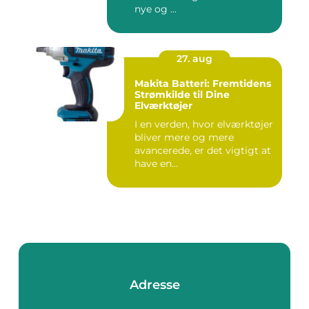
nye og ...
27. aug
Makita Batteri: Fremtidens
Strømkilde til Dine
Elværktøjer
I en verden, hvor elværktøjer
bliver mere og mere
avancerede, er det vigtigt at
have en...
Adresse