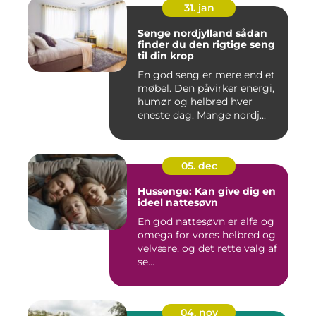
31. jan
Senge nordjylland sådan
finder du den rigtige seng
til din krop
En god seng er mere end et
møbel. Den påvirker energi,
humør og helbred hver
eneste dag. Mange nordj...
05. dec
Hussenge: Kan give dig en
ideel nattesøvn
En god nattesøvn er alfa og
omega for vores helbred og
velvære, og det rette valg af
se...
04. nov