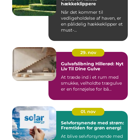
hækkeklippere
Når det kommer til
vedligeholdelse af haven, er
en pålidelig hækkeklipper et
must-...
29. nov
Gulvafslibning Hillerød: Nyt
Liv Til Dine Gulve
At træde ind i et rum med
smukke, velholdte trægulve
er en fornøjelse for bå...
01. nov
Selvforsynende med strøm:
Fremtiden for grøn energi
At blive selvforsynende med