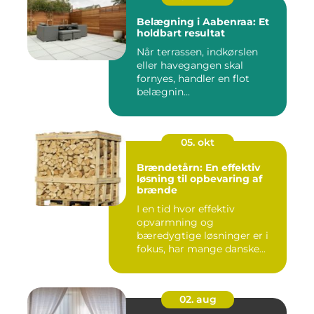
Belægning i Aabenraa: Et
holdbart resultat
Når terrassen, indkørslen
eller havegangen skal
fornyes, handler en flot
belægnin...
05. okt
Brændetårn: En effektiv
løsning til opbevaring af
brænde
I en tid hvor effektiv
opvarmning og
bæredygtige løsninger er i
fokus, har mange danske...
02. aug