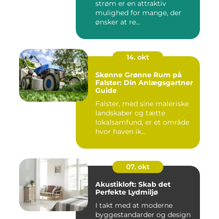
strøm er en attraktiv
mulighed for mange, der
ønsker at re...
14. okt
Skønne Grønne Rum på
Falster: Din Anlægsgartner
Guide
Falster, med sine maleriske
landskaber og tætte
lokalsamfund, er et område
hvor haven ik...
07. okt
Akustikloft: Skab det
Perfekte Lydmiljø
I takt med at moderne
byggestandarder og design