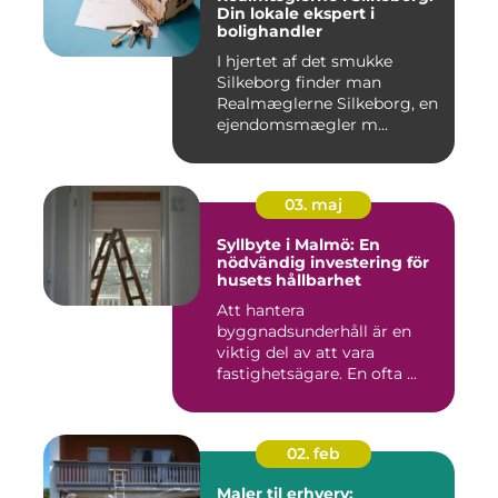
Din lokale ekspert i
bolighandler
I hjertet af det smukke
Silkeborg finder man
Realmæglerne Silkeborg, en
ejendomsmægler m...
03. maj
Syllbyte i Malmö: En
nödvändig investering för
husets hållbarhet
Att hantera
byggnadsunderhåll är en
viktig del av att vara
fastighetsägare. En ofta ...
02. feb
Maler til erhverv: