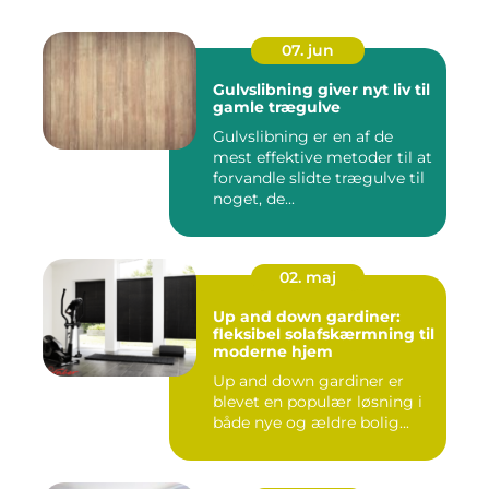
07. jun
Gulvslibning giver nyt liv til
gamle trægulve
Gulvslibning er en af de
mest effektive metoder til at
forvandle slidte trægulve til
noget, de...
02. maj
Up and down gardiner:
fleksibel solafskærmning til
moderne hjem
Up and down gardiner er
blevet en populær løsning i
både nye og ældre bolig...