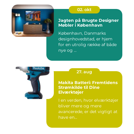
02. okt
Jagten på Brugte Designer
Møbler i København
København, Danmarks
designhovedstad, er hjem
for en utrolig række af både
nye og ...
27. aug
Makita Batteri: Fremtidens
Strømkilde til Dine
Elværktøjer
I en verden, hvor elværktøjer
bliver mere og mere
avancerede, er det vigtigt at
have en...