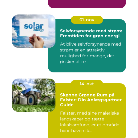
01. nov
Selvforsynende med strøm:
Fremtiden for grøn energi
At blive selvforsynende med
strøm er en attraktiv
mulighed for mange, der
ønsker at re...
14. okt
Skønne Grønne Rum på
Falster: Din Anlægsgartner
Guide
Falster, med sine maleriske
landskaber og tætte
lokalsamfund, er et område
hvor haven ik...