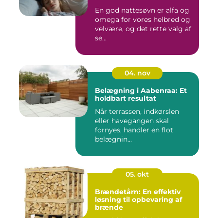
En god nattesøvn er alfa og
omega for vores helbred og
velvære, og det rette valg af
se...
04. nov
Belægning i Aabenraa: Et
holdbart resultat
Når terrassen, indkørslen
eller havegangen skal
fornyes, handler en flot
belægnin...
05. okt
Brændetårn: En effektiv
løsning til opbevaring af
brænde