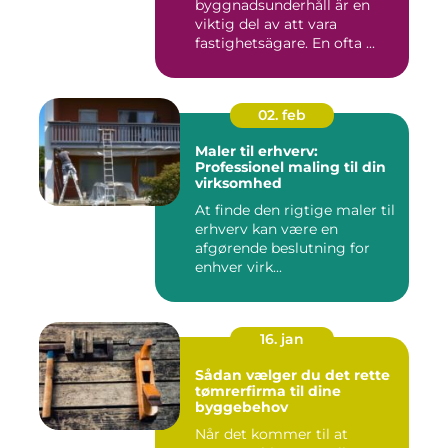
byggnadsunderhåll är en
viktig del av att vara
fastighetsägare. En ofta ...
02. feb
Maler til erhverv:
Professionel maling til din
virksomhed
At finde den rigtige maler til
erhverv kan være en
afgørende beslutning for
enhver virk...
16. jan
Sådan vælger du det rette
tømrerfirma til dine
byggebehov
Når det kommer til at