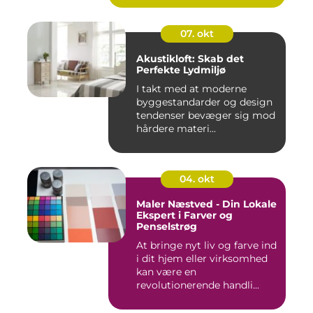
07. okt
Akustikloft: Skab det
Perfekte Lydmiljø
I takt med at moderne
byggestandarder og design
tendenser bevæger sig mod
hårdere materi...
04. okt
Maler Næstved - Din Lokale
Ekspert i Farver og
Penselstrøg
At bringe nyt liv og farve ind
i dit hjem eller virksomhed
kan være en
revolutionerende handli...