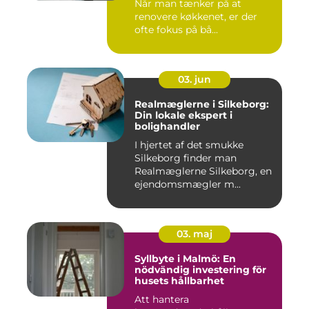
Når man tænker på at
renovere køkkenet, er der
ofte fokus på bå...
03. jun
Realmæglerne i Silkeborg:
Din lokale ekspert i
bolighandler
I hjertet af det smukke
Silkeborg finder man
Realmæglerne Silkeborg, en
ejendomsmægler m...
03. maj
Syllbyte i Malmö: En
nödvändig investering för
husets hållbarhet
Att hantera