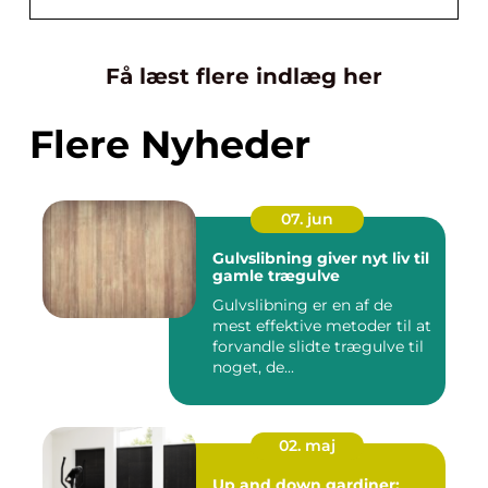
Få læst flere indlæg her
Flere Nyheder
07. jun
Gulvslibning giver nyt liv til
gamle trægulve
Gulvslibning er en af de
mest effektive metoder til at
forvandle slidte trægulve til
noget, de...
02. maj
Up and down gardiner: