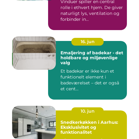
Vinduer spiller en central
rolle i ethvert hjem. De giver
naturligt lys, ventilation og
forbinder in...
16. jun
Emaljering af badekar - det
holdbare og miljøvenlige
valg
Et badekar er ikke kun et
funktionelt element i
badeværelset – det er også
et cent...
10. jun
Snedkerkøkken i Aarhus:
Eksklusivitet og
funktionalitet