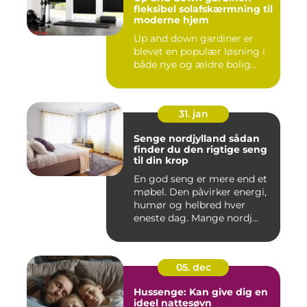
fleksibel solafskærmning til
moderne hjem
Up and down gardiner er
blevet en populær løsning i
både nye og ældre bolig...
31. jan
Senge nordjylland sådan
finder du den rigtige seng
til din krop
En god seng er mere end et
møbel. Den påvirker energi,
humør og helbred hver
eneste dag. Mange nordj...
05. dec
Hussenge: Kan give dig en
ideel nattesøvn