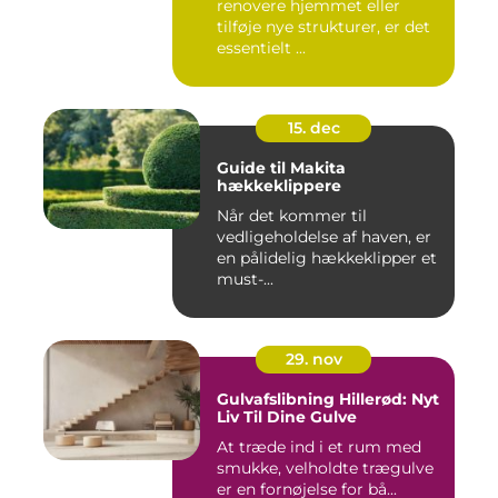
renovere hjemmet eller
tilføje nye strukturer, er det
essentielt ...
15. dec
Guide til Makita
hækkeklippere
Når det kommer til
vedligeholdelse af haven, er
en pålidelig hækkeklipper et
must-...
29. nov
Gulvafslibning Hillerød: Nyt
Liv Til Dine Gulve
At træde ind i et rum med
smukke, velholdte trægulve
er en fornøjelse for bå...