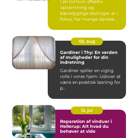
I en tid hvor effektiv
opvarmning og
bæredygtige løsninger er i
fokus, har mange danske...
02. aug
Gardiner i Thy: En verden
af muligheder for din
indretning
Gardiner spiller en vigtig
rolle i vores hjem. Udover at
være en praktisk løsning for
p...
12. jul
Reparation af vinduer i
Hellerup: Alt hvad du
behøver at vide