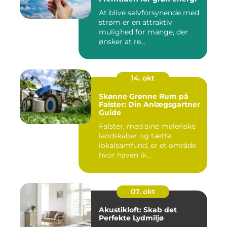
At blive selvforsynende med
strøm er en attraktiv
mulighed for mange, der
ønsker at re...
14. okt
Skønne Grønne Rum på
Falster: Din Anlægsgartner
Guide
Falster, med sine maleriske
landskaber og tætte
lokalsamfund, er et område
hvor haven ik...
07. okt
Akustikloft: Skab det
Perfekte Lydmiljø