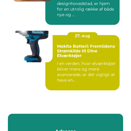
designhovedstad, er hjem
for en utrolig række af både
nye og ...
27. aug
Makita Batteri: Fremtidens
Strømkilde til Dine
Elværktøjer
I en verden, hvor elværktøjer
bliver mere og mere
avancerede, er det vigtigt at
have en...