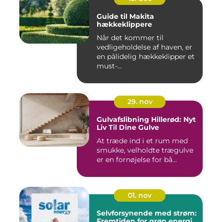
Guide til Makita
hækkeklippere
Når det kommer til
vedligeholdelse af haven, er
en pålidelig hækkeklipper et
must-...
29. nov
Gulvafslibning Hillerød: Nyt
Liv Til Dine Gulve
At træde ind i et rum med
smukke, velholdte trægulve
er en fornøjelse for bå...
01. nov
Selvforsynende med strøm:
Fremtiden for grøn energi