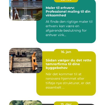
Maler til erhverv:
Professionel maling til din
virksomhed
At finde den rigtige maler til
erhverv kan være en
afgørende beslutning for
enhver virk...
16. jan
Sådan vælger du det rette
tømrerfirma til dine
byggebehov
Når det kommer til at
renovere hjemmet eller
tilføje nye strukturer, er det
essentielt ...
15. dec