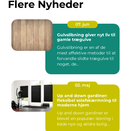
Flere Nyheder
07. jun
Gulvslibning giver nyt liv til
gamle trægulve
Gulvslibning er en af de
mest effektive metoder til at
forvandle slidte trægulve til
noget, de...
02. maj
Up and down gardiner:
fleksibel solafskærmning til
moderne hjem
Up and down gardiner er
blevet en populær løsning i
både nye og ældre bolig...