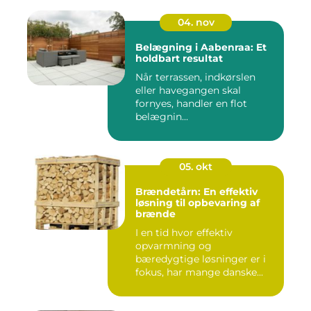
04. nov
Belægning i Aabenraa: Et
holdbart resultat
Når terrassen, indkørslen
eller havegangen skal
fornyes, handler en flot
belægnin...
05. okt
Brændetårn: En effektiv
løsning til opbevaring af
brænde
I en tid hvor effektiv
opvarmning og
bæredygtige løsninger er i
fokus, har mange danske...