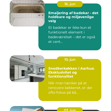
16. jun
Emaljering af badekar - det
holdbare og miljøvenlige
valg
Et badekar er ikke kun et
funktionelt element i
badeværelset – det er også
et cent...
10. jun
Snedkerkøkken i Aarhus:
Eksklusivitet og
funktionalitet
Når man tænker på at
renovere køkkenet, er der
ofte fokus på bå...
03. jun