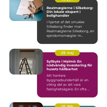
Realmæglerne i Silkeborg:
Din lokale ekspert i
bolighandler
I hjertet af det smukke
Silkeborg finder man
Realmæglerne Silkeborg, en
ejendomsmægler m...
03. maj
Syllbyte i Malmö: En
nödvändig investering för
husets hållbarhet
Att hantera
byggnadsunderhåll är en
viktig del av att vara
fastighetsägare. En ofta ...
02. feb