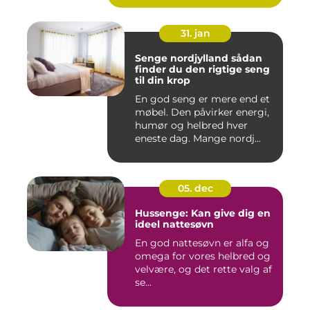
31. jan
Senge nordjylland sådan
finder du den rigtige seng
til din krop
En god seng er mere end et
møbel. Den påvirker energi,
humør og helbred hver
eneste dag. Mange nordj...
05. dec
Hussenge: Kan give dig en
ideel nattesøvn
En god nattesøvn er alfa og
omega for vores helbred og
velvære, og det rette valg af
se...