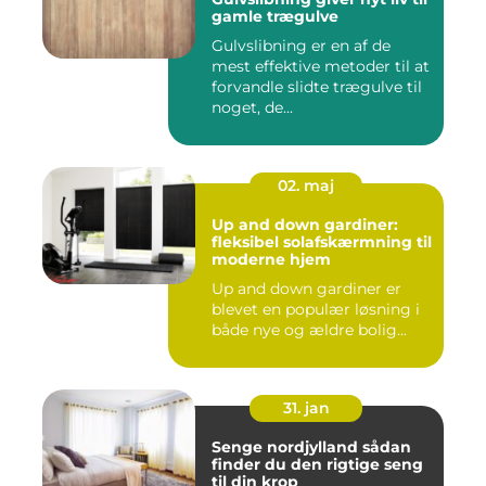
gamle trægulve
Gulvslibning er en af de
mest effektive metoder til at
forvandle slidte trægulve til
noget, de...
02. maj
Up and down gardiner:
fleksibel solafskærmning til
moderne hjem
Up and down gardiner er
blevet en populær løsning i
både nye og ældre bolig...
31. jan
Senge nordjylland sådan
finder du den rigtige seng
til din krop