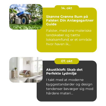
14. okt
Skønne Grønne Rum på
Falster: Din Anlægsgartner
Guide
Falster, med sine maleriske
landskaber og tætte
lokalsamfund, er et område
hvor haven ik...
07. okt
Akustikloft: Skab det
Perfekte Lydmiljø
I takt med at moderne
byggestandarder og design
tendenser bevæger sig mod
hårdere materi...