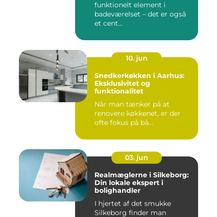
funktionelt element i
badeværelset – det er også
et cent...
10. jun
Snedkerkøkken i Aarhus:
Eksklusivitet og
funktionalitet
Når man tænker på at
renovere køkkenet, er der
ofte fokus på bå...
03. jun
Realmæglerne i Silkeborg:
Din lokale ekspert i
bolighandler
I hjertet af det smukke
Silkeborg finder man