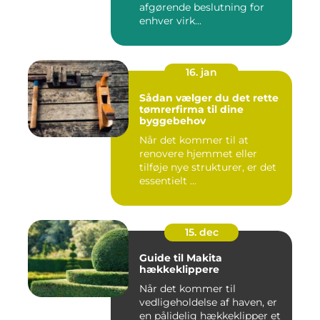
afgørende beslutning for
enhver virk...
16. jan
Sådan vælger du det rette
tømrerfirma til dine
byggebehov
Når det kommer til at
renovere hjemmet eller
tilføje nye strukturer, er det
essentielt ...
15. dec
Guide til Makita
hækkeklippere
Når det kommer til
vedligeholdelse af haven, er
en pålidelig hækkeklipper et