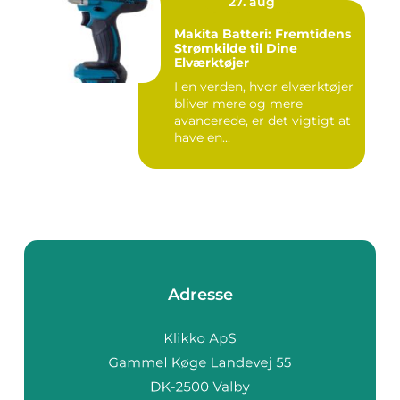
27. aug
Makita Batteri: Fremtidens
Strømkilde til Dine
Elværktøjer
I en verden, hvor elværktøjer
bliver mere og mere
avancerede, er det vigtigt at
have en...
Adresse