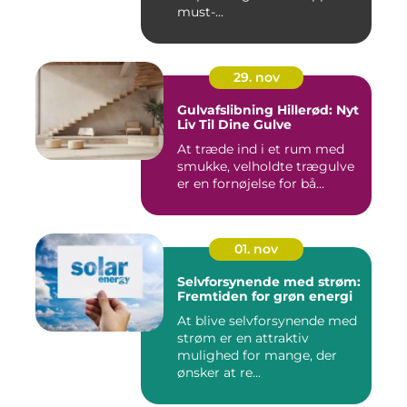
must-...
29. nov
Gulvafslibning Hillerød: Nyt
Liv Til Dine Gulve
At træde ind i et rum med
smukke, velholdte trægulve
er en fornøjelse for bå...
01. nov
Selvforsynende med strøm:
Fremtiden for grøn energi
At blive selvforsynende med
strøm er en attraktiv
mulighed for mange, der
ønsker at re...