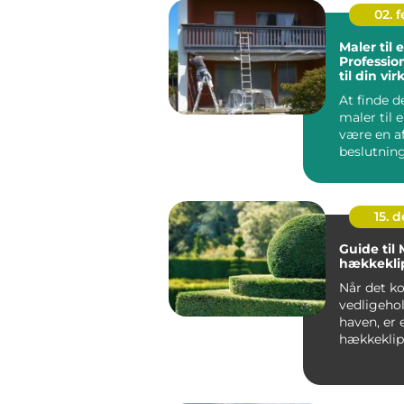
02. 
Maler til 
Professio
til din v
At finde d
maler til 
være en a
beslutning
virk...
15. 
Guide til
hækkekli
Når det k
vedligehol
haven, er 
hækkeklip
must-...