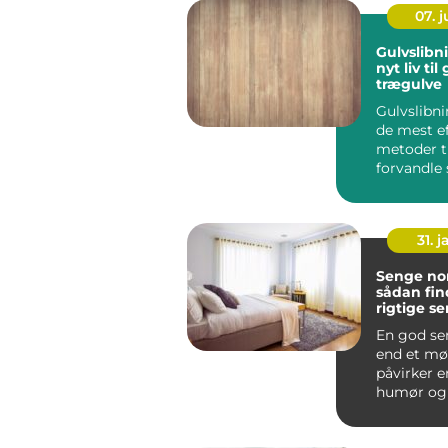
07. 
Gulvslibn
nyt liv ti
trægulve
Gulvslibni
de mest ef
metoder ti
forvandle 
trægulve t
de...
31. j
Senge nor
sådan fin
rigtige se
krop
En god se
end et mø
påvirker e
humør og 
hver enest
Mange nord