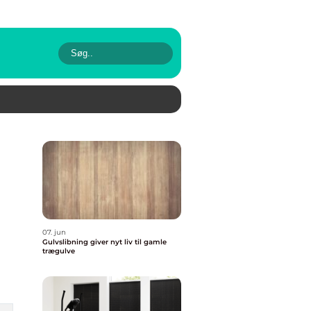
07. jun
Gulvslibning giver nyt liv til gamle
trægulve