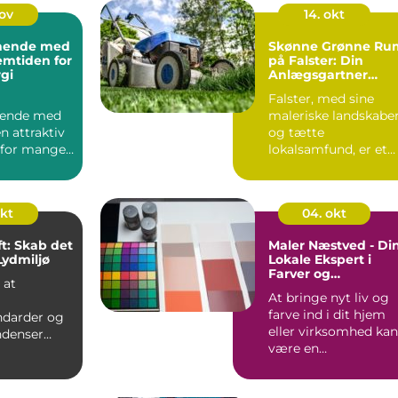
nov
14. okt
ynende med
Skønne Grønne Ru
emtiden for
på Falster: Din
gi
Anlægsgartner
Guide
Falster, med sine
nende med
maleriske landskabe
n attraktiv
og tætte
for mange,
lokalsamfund, er et
at re...
område hvor haven
ik...
okt
04. okt
ft: Skab det
Maler Næstved - Di
Lydmiljø
Lokale Ekspert i
Farver og
 at
Penselstrøg
At bringe nyt liv og
farve ind i dit hjem
darder og
eller virksomhed kan
ndenser
være en
sig mod
revolutionerende
teri...
handli...