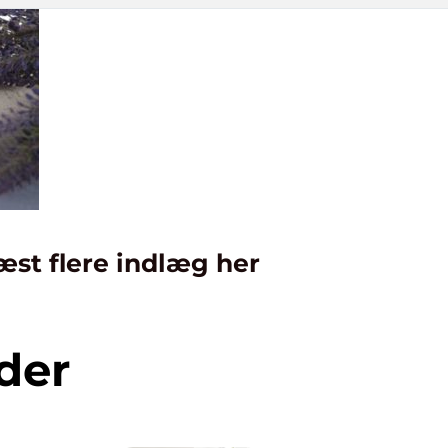
æst flere indlæg her
der