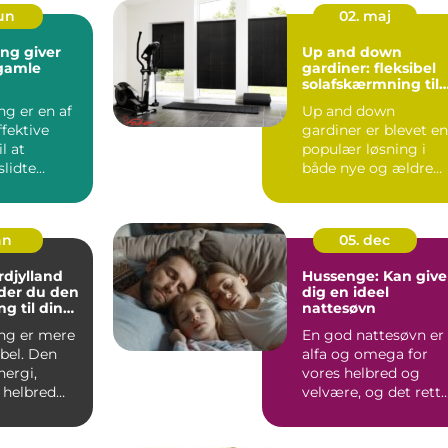
jun
02. maj
ing giver
Up and down
l gamle
gardiner: fleksibel
solafskærmning til
moderne hjem
ng er en af
Up and down
fektive
gardiner er blevet en
l at
populær løsning i
slidte
både nye og ældre
il noget,
bolig...
an
05. dec
djylland
Hussenge: Kan give
der du den
dig en ideel
ng til din
nattesøvn
ng er mere
En god nattesøvn er
bel. Den
alfa og omega for
nergi,
vores helbred og
helbred
velvære, og det rett
e dag.
valg af se...
j...