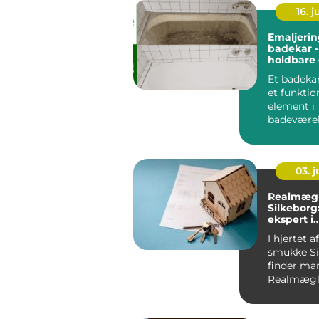
16. 
Emaljerin
badekar -
holdbare
miljøvenl
Et badekar
et funktio
element i
badeværels
også et cen
03. 
Realmægl
Silkeborg
ekspert i
bolighand
I hjertet a
smukke Si
finder ma
Realmægl
Silkeborg,
ejendoms