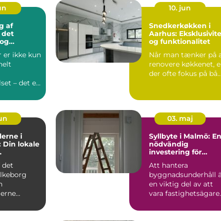
jun
10. jun
g af
Snedkerkøkken i
 det
Aarhus: Eksklusivite
 og
og funktionalitet
ige valg
 er ikke kun
Når man tænker på 
nelt
renovere køkkenet, e
der ofte fokus på bå..
et – det er
t...
jun
03. maj
erne i
Syllbyte i Malmö: E
: Din lokale
nödvändig
investering för
ler
husets hållbarhet
f det
Att hantera
lkeborg
byggnadsunderhåll 
n
en viktig del av att
erne
vara fastighetsägare.
 en
En ofta ...
mægler m...