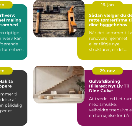
feb
16. jan
erhverv:
Sådan vælger du d
nel maling
rette tømrerfirma ti
irksomhed
dine byggebehov
en rigtige
Når det kommer til a
erhverv kan
renovere hjemmet
fgørende
eller tilføje nye
 for enhver
strukturer, er det
essentielt ...
dec
29. nov
 Makita
Gulvafslibning
ppere
Hillerød: Nyt Liv Til
Dine Gulve
ommer til
At træde ind i et ru
delse af
med smukke,
en pålidelig
velholdte trægulve e
per et
en fornøjelse for bå...