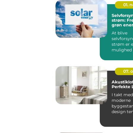
01. 
Selvfors
strøm: Fr
grøn ener
At blive
selvforsy
strøm er e
mulighed 
der ønsker 
07. 
Akustiklo
Perfekte 
I takt med
moderne
byggestan
design te
bevæger 
hårdere ma