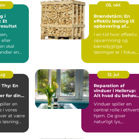
nov
05. okt
g i
Brændetårn: En
 Et
effektiv løsning til
resultat
opbevaring af
brænde
sen,
I en tid hvor effektiv
 eller
opvarmning og
n skal
bæredygtige
andler en
løsninger er i fokus,
in...
har mange danske...
aug
12. jul
i Thy: En
Reparation af
vinduer i Hellerup:
r for din
Alt hvad du behøve
g
at vide
piller en
Vinduer spiller en
e i vores
central rolle i ethvert
ver at være
hjem. De giver
k løsning
naturligt lys,
ventilation og
forbinder in...