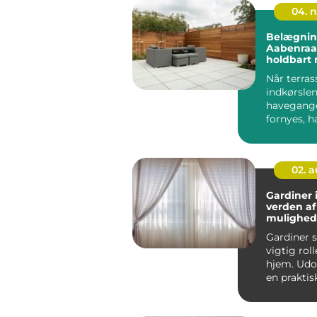
04. 
Belægnin
Aabenraa:
holdbart 
Når terras
indkørslen
havegange
fornyes, h
flot belægn
02. 
Gardiner 
verden af
mulighede
indretnin
Gardiner s
vigtig roll
hjem. Udo
en praktis
for p...