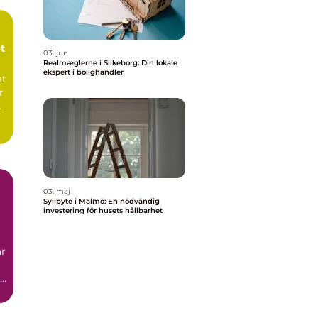
t
03. jun
Realmæglerne i Silkeborg: Din lokale
ekspert i bolighandler
at
r
.
03. maj
n
Syllbyte i Malmö: En nödvändig
investering för husets hållbarhet
är