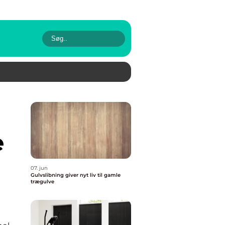
e
07. jun
Gulvslibning giver nyt liv til gamle
trægulve