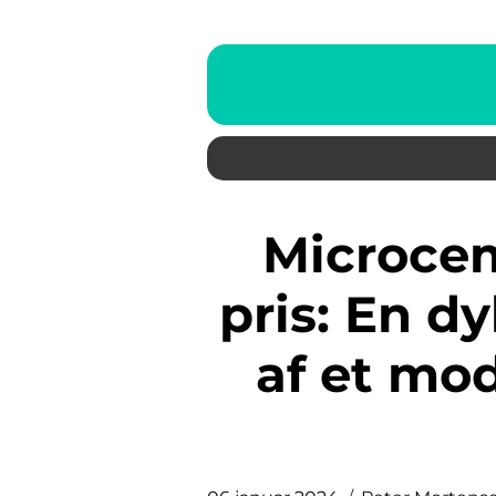
Microcement badeværelse
pris: En 
af et mo