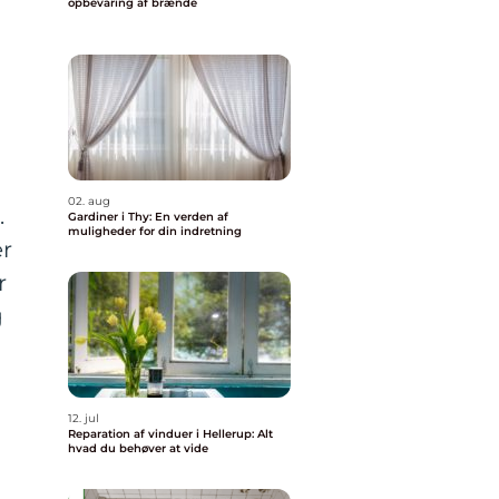
opbevaring af brænde
g
02. aug
.
Gardiner i Thy: En verden af
muligheder for din indretning
er
r
g
12. jul
Reparation af vinduer i Hellerup: Alt
hvad du behøver at vide