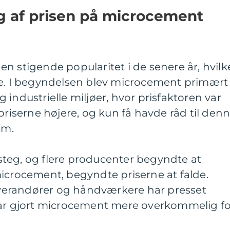
ng af prisen på microcement
n stigende popularitet i de senere år, hvilk
ne. I begyndelsen blev microcement primært
industrielle miljøer, hvor prisfaktoren var
priserne højere, og kun få havde råd til den
em.
teg, og flere producenter begyndte at
icrocement, begyndte priserne at falde.
erandører og håndværkere har presset
har gjort microcement mere overkommelig fo