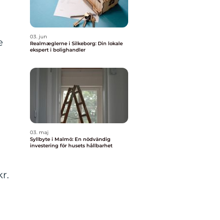
03. jun
e
Realmæglerne i Silkeborg: Din lokale
ekspert i bolighandler
03. maj
Syllbyte i Malmö: En nödvändig
investering för husets hållbarhet
r.