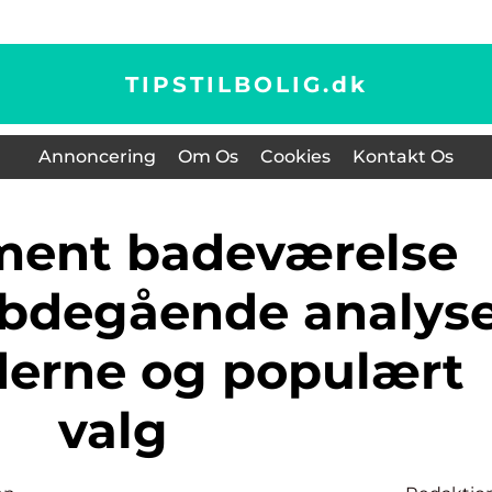
TIPSTILBOLIG.
dk
Annoncering
Om Os
Cookies
Kontakt Os
dybdegående analys
derne og populært
valg