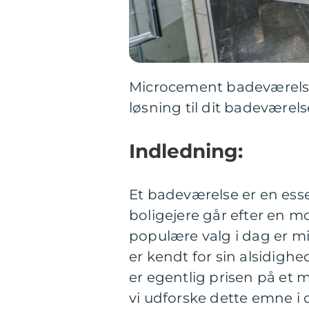
Microcement badeværelse 
løsning til dit badeværels
Indledning:
Et badeværelse er en esse
boligejere går efter en m
populære valg i dag er m
er kendt for sin alsidig
er egentlig prisen på et 
vi udforske dette emne i 