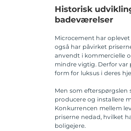
Historisk udvikli
badeværelser
Microcement har oplevet e
også har påvirket priser
anvendt i kommercielle og 
mindre vigtig. Derfor var 
form for luksus i deres hj
Men som efterspørgslen s
producere og installere m
Konkurrencen mellem lev
priserne nedad, hvilket 
boligejere.