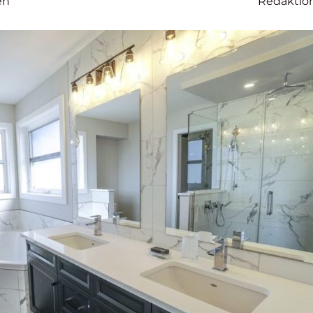
en
Redaktio