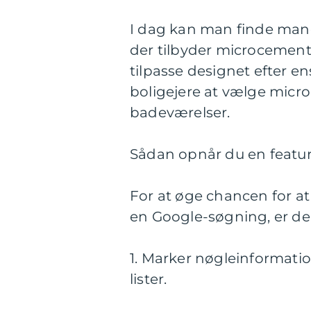
I dag kan man finde man
der tilbyder microcement 
tilpasse designet efter 
boligejere at vælge micr
badeværelser.
Sådan opnår du en featu
For at øge chancen for at
en Google-søgning, er der 
1. Marker nøgleinformati
lister.