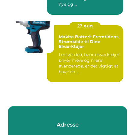
nye og ...
27. aug
Makita Batteri: Fremtidens
Strømkilde til Dine
Elværktøjer
I en verden, hvor elværktøjer
bliver mere og mere
avancerede, er det vigtigt at
have en...
Adresse