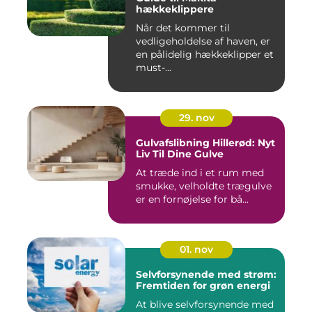
hækkeklippere
Når det kommer til
vedligeholdelse af haven, er
en pålidelig hækkeklipper et
must-...
29. nov
Gulvafslibning Hillerød: Nyt
Liv Til Dine Gulve
At træde ind i et rum med
smukke, velholdte trægulve
er en fornøjelse for bå...
01. nov
Selvforsynende med strøm:
Fremtiden for grøn energi
At blive selvforsynende med