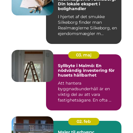
Din lokale ekspert i
bolighandler
I hjertet af det smukke
Silkeborg finder man
Realmæglerne Silkeborg, en
ejendomsmægler m...
03. maj
Syllbyte i Malmö: En
nödvändig investering för
husets hållbarhet
Att hantera
byggnadsunderhåll är en
viktig del av att vara
fastighetsägare. En ofta ...
02. feb
Maler til erhverv: