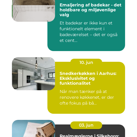
Emaljering af badekar - det
holdbare og miljøvenlige
valg
Et badekar er ikke kun et
funktionelt element i
badeværelset – det er også
et cent...
10. jun
Snedkerkøkken i Aarhus:
Eksklusivitet og
funktionalitet
Når man tænker på at
renovere køkkenet, er der
ofte fokus på bå...
03. jun
Realmæglerne i Silkeborg: