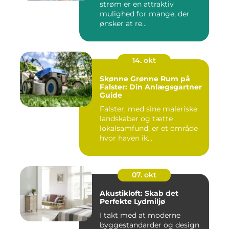
strøm er en attraktiv
mulighed for mange, der
ønsker at re...
14. okt
Skønne Grønne Rum på
Falster: Din Anlægsgartner
Guide
Falster, med sine maleriske
landskaber og tætte
lokalsamfund, er et område
hvor haven ik...
07. okt
Akustikloft: Skab det
Perfekte Lydmiljø
I takt med at moderne
byggestandarder og design