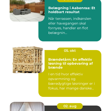
Belægning i Aabenraa: Et
holdbart resultat
Når terrassen, indkørslen
eller havegangen skal
fornyes, handler en flot
belægnin...
05. okt
Brændetårn: En effektiv
løsning til opbevaring af
brænde
I en tid hvor effektiv
opvarmning og
bæredygtige løsninger er i
fokus, har mange danske...
02. aug