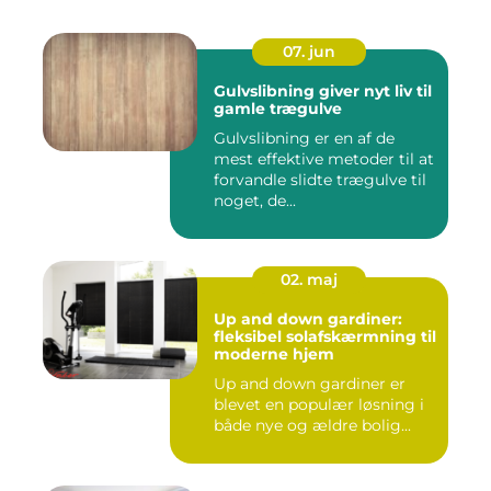
07. jun
Gulvslibning giver nyt liv til
gamle trægulve
Gulvslibning er en af de
mest effektive metoder til at
forvandle slidte trægulve til
noget, de...
02. maj
Up and down gardiner:
fleksibel solafskærmning til
moderne hjem
Up and down gardiner er
blevet en populær løsning i
både nye og ældre bolig...