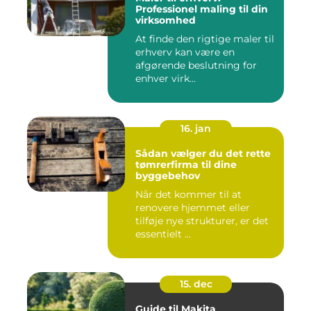
Professionel maling til din
virksomhed
At finde den rigtige maler til
erhverv kan være en
afgørende beslutning for
enhver virk...
16. jan
Sådan vælger du det rette
tømrerfirma til dine
byggebehov
Når det kommer til at
renovere hjemmet eller
tilføje nye strukturer, er det
essentielt ...
15. dec
Guide til Makita