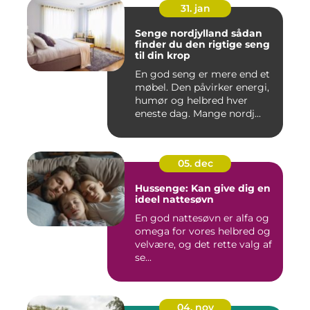
31. jan
Senge nordjylland sådan
finder du den rigtige seng
til din krop
En god seng er mere end et
møbel. Den påvirker energi,
humør og helbred hver
eneste dag. Mange nordj...
05. dec
Hussenge: Kan give dig en
ideel nattesøvn
En god nattesøvn er alfa og
omega for vores helbred og
velvære, og det rette valg af
se...
04. nov