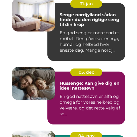
31. jan
Senge nordjylland sådan
finder du den rigtige seng
til din krop
En god seng er mere end et
møbel. Den påvirker energi,
humør og helbred hver
eneste dag. Mange nordj...
05. dec
Hussenge: Kan give dig en
ideel nattesøvn
En god nattesøvn er alfa og
omega for vores helbred og
velvære, og det rette valg af
se...
04. nov