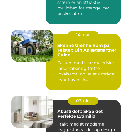
strøm er en attraktiv
mulighed for mange, der
ønsker at re...
14. okt
Skønne Grønne Rum på
Falster: Din Anlægsgartner
Guide
Falster, med sine maleriske
landskaber og tætte
lokalsamfund, er et område
hvor haven ik...
07. okt
Akustikloft: Skab det
Perfekte Lydmiljø
I takt med at moderne
byggestandarder og design