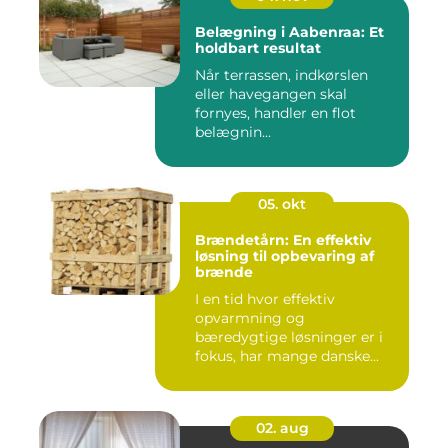
Belægning i Aabenraa: Et
holdbart resultat
Når terrassen, indkørslen
eller havegangen skal
fornyes, handler en flot
belægnin...
05. okt
Brændetårn: En effektiv
løsning til opbevaring af
brænde
I en tid hvor effektiv
opvarmning og
bæredygtige løsninger er i
fokus, har mange danske...
02. aug