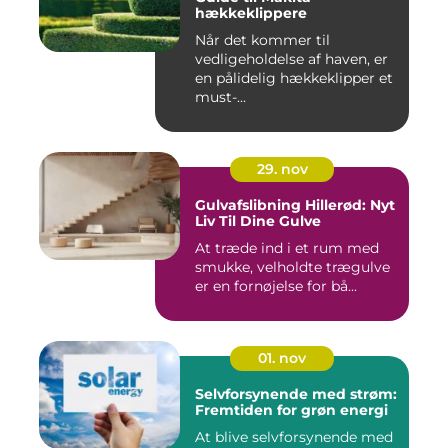
hækkeklippere
Når det kommer til
vedligeholdelse af haven, er
en pålidelig hækkeklipper et
must-...
29. nov
Gulvafslibning Hillerød: Nyt
Liv Til Dine Gulve
At træde ind i et rum med
smukke, velholdte trægulve
er en fornøjelse for bå...
01. nov
Selvforsynende med strøm:
Fremtiden for grøn energi
At blive selvforsynende med