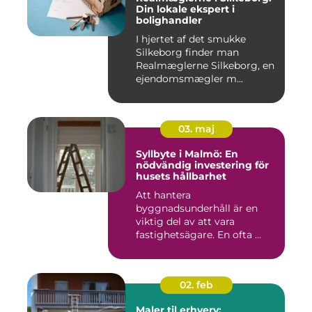
Din lokale ekspert i
bolighandler
I hjertet af det smukke
Silkeborg finder man
Realmæglerne Silkeborg, en
ejendomsmægler m...
03. maj
Syllbyte i Malmö: En
nödvändig investering för
husets hållbarhet
Att hantera
byggnadsunderhåll är en
viktig del av att vara
fastighetsägare. En ofta ...
02. feb
Maler til erhverv: