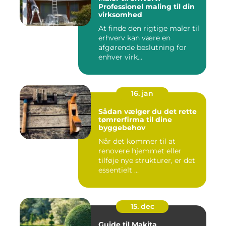
Professionel maling til din
virksomhed
At finde den rigtige maler til
erhverv kan være en
afgørende beslutning for
enhver virk...
16. jan
Sådan vælger du det rette
tømrerfirma til dine
byggebehov
Når det kommer til at
renovere hjemmet eller
tilføje nye strukturer, er det
essentielt ...
15. dec
Guide til Makita