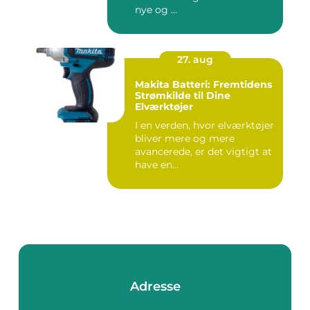
nye og ...
27. aug
Makita Batteri: Fremtidens
Strømkilde til Dine
Elværktøjer
I en verden, hvor elværktøjer
bliver mere og mere
avancerede, er det vigtigt at
have en...
Adresse