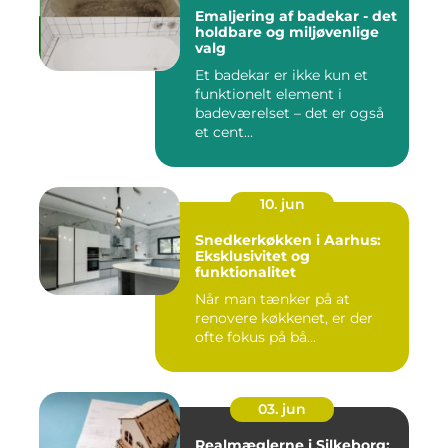
Emaljering af badekar - det
holdbare og miljøvenlige
valg
Et badekar er ikke kun et
funktionelt element i
badeværelset – det er også
et cent...
10. jun
Snedkerkøkken i Aarhus:
Eksklusivitet og
funktionalitet
Når man tænker på at
renovere køkkenet, er der
ofte fokus på bå...
03. jun
Realmæglerne i Silkeborg: