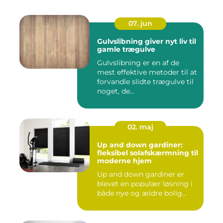
07. jun
Gulvslibning giver nyt liv til
gamle trægulve
Gulvslibning er en af de
mest effektive metoder til at
forvandle slidte trægulve til
noget, de...
02. maj
Up and down gardiner:
fleksibel solafskærmning til
moderne hjem
Up and down gardiner er
blevet en populær løsning i
både nye og ældre bolig...