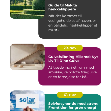
Guide til Makita
hækkeklippere
Når det kommer til
vedligeholdelse af haven, er
en pålidelig hækkeklipper et
must-...
29. nov
Gulvafslibning Hillerød: Nyt
Liv Til Dine Gulve
At træde ind i et rum med
smukke, velholdte trægulve
er en fornøjelse for bå...
01. nov
Selvforsynende med strøm:
Fremtiden for grøn energi