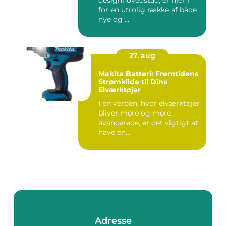
designhovedstad, er hjem
for en utrolig række af både
nye og ...
27. aug
Makita Batteri: Fremtidens
Strømkilde til Dine
Elværktøjer
I en verden, hvor elværktøjer
bliver mere og mere
avancerede, er det vigtigt at
have en...
Adresse