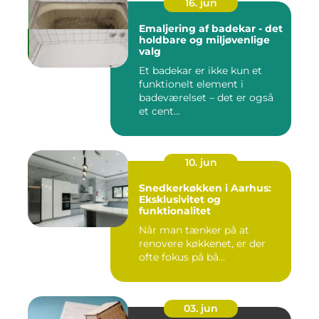
16. jun
Emaljering af badekar - det
holdbare og miljøvenlige
valg
Et badekar er ikke kun et
funktionelt element i
badeværelset – det er også
et cent...
10. jun
Snedkerkøkken i Aarhus:
Eksklusivitet og
funktionalitet
Når man tænker på at
renovere køkkenet, er der
ofte fokus på bå...
03. jun