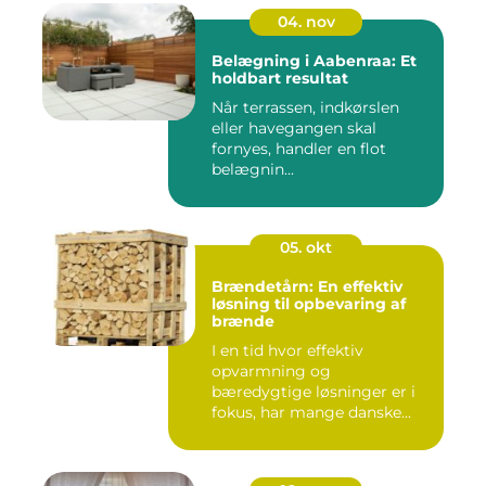
04. nov
Belægning i Aabenraa: Et
holdbart resultat
Når terrassen, indkørslen
eller havegangen skal
fornyes, handler en flot
belægnin...
05. okt
Brændetårn: En effektiv
løsning til opbevaring af
brænde
I en tid hvor effektiv
opvarmning og
bæredygtige løsninger er i
fokus, har mange danske...