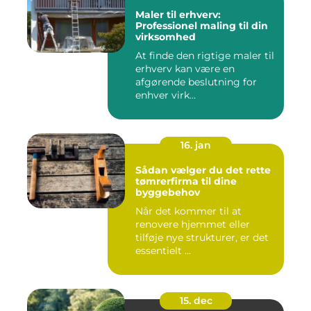
Maler til erhverv:
Professionel maling til din
virksomhed
At finde den rigtige maler til
erhverv kan være en
afgørende beslutning for
enhver virk...
16. jan
Sådan vælger du det rette
tømrerfirma til dine
byggebehov
Når det kommer til at
renovere hjemmet eller
tilføje nye strukturer, er det
essentielt ...
15. dec