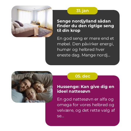
31. jan
Senge nordjylland sådan
finder du den rigtige seng
til din krop
En god seng er mere end et
møbel. Den påvirker energi,
humør og helbred hver
eneste dag. Mange nordj...
05. dec
Hussenge: Kan give dig en
ideel nattesøvn
En god nattesøvn er alfa og
omega for vores helbred og
velvære, og det rette valg af
se...