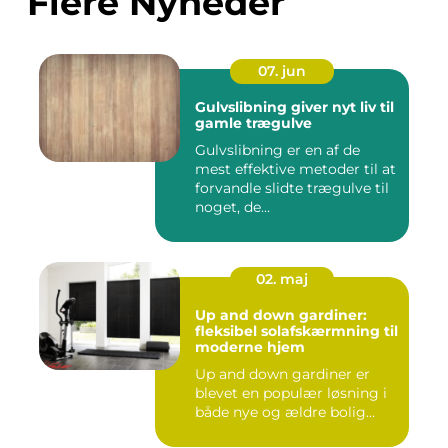
Flere Nyheder
07. jun
Gulvslibning giver nyt liv til
gamle trægulve
Gulvslibning er en af de
mest effektive metoder til at
forvandle slidte trægulve til
noget, de...
02. maj
Up and down gardiner:
fleksibel solafskærmning til
moderne hjem
Up and down gardiner er
blevet en populær løsning i
både nye og ældre bolig...