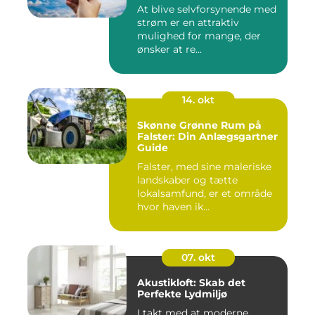
At blive selvforsynende med
strøm er en attraktiv
mulighed for mange, der
ønsker at re...
14. okt
Skønne Grønne Rum på
Falster: Din Anlægsgartner
Guide
Falster, med sine maleriske
landskaber og tætte
lokalsamfund, er et område
hvor haven ik...
07. okt
Akustikloft: Skab det
Perfekte Lydmiljø
I takt med at moderne