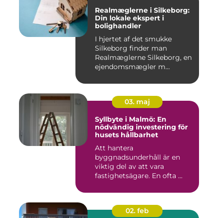
Realmæglerne i Silkeborg:
Din lokale ekspert i
bolighandler
I hjertet af det smukke
Silkeborg finder man
Realmæglerne Silkeborg, en
ejendomsmægler m...
03. maj
Syllbyte i Malmö: En
nödvändig investering för
husets hållbarhet
Att hantera
byggnadsunderhåll är en
viktig del av att vara
fastighetsägare. En ofta ...
02. feb