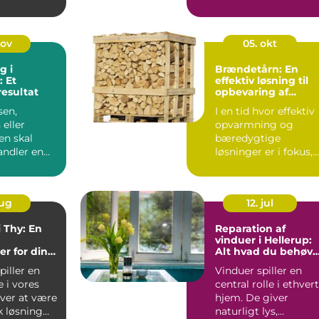
e dag.
valg af se...
j...
nov
05. okt
g i
Brændetårn: En
 Et
effektiv løsning til
resultat
opbevaring af
brænde
sen,
I en tid hvor effektiv
 eller
opvarmning og
n skal
bæredygtige
andler en
løsninger er i fokus,
in...
har mange danske...
aug
12. jul
i Thy: En
Reparation af
vinduer i Hellerup:
r for din
Alt hvad du behøve
g
at vide
piller en
Vinduer spiller en
e i vores
central rolle i ethvert
ver at være
hjem. De giver
k løsning
naturligt lys,