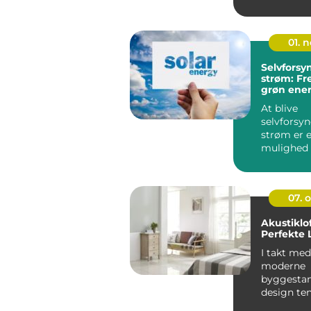
01. 
Selvfors
strøm: Fr
grøn ener
At blive
selvforsy
strøm er e
mulighed 
der ønsker 
07. 
Akustiklo
Perfekte 
I takt med
moderne
byggestan
design te
bevæger 