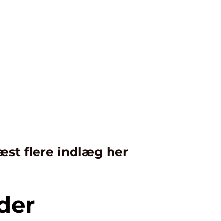
æst flere indlæg her
der