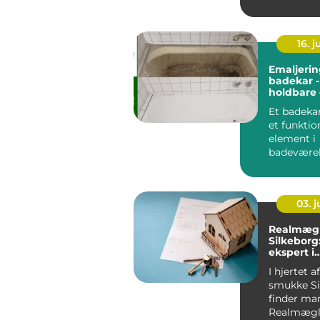
for p...
16. 
Emaljerin
badekar -
holdbare
miljøvenl
Et badekar
et funktio
element i
badeværels
også et cen
03. 
Realmægl
Silkeborg
ekspert i
bolighand
I hjertet a
smukke Si
finder ma
Realmægl