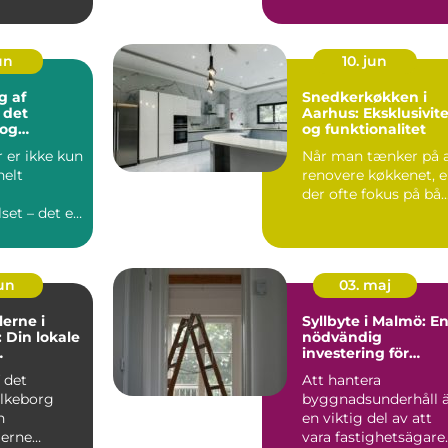
ventilation og
forbinder in...
jun
10. jun
g af
Snedkerkøkken i
 det
Aarhus: Eksklusivite
 og
og funktionalitet
ige valg
 er ikke kun
Når man tænker på 
nelt
renovere køkkenet, e
der ofte fokus på bå..
et – det er
t...
jun
03. maj
erne i
Syllbyte i Malmö: E
: Din lokale
nödvändig
investering för
ler
husets hållbarhet
f det
Att hantera
lkeborg
byggnadsunderhåll 
n
en viktig del av att
erne
vara fastighetsägare.