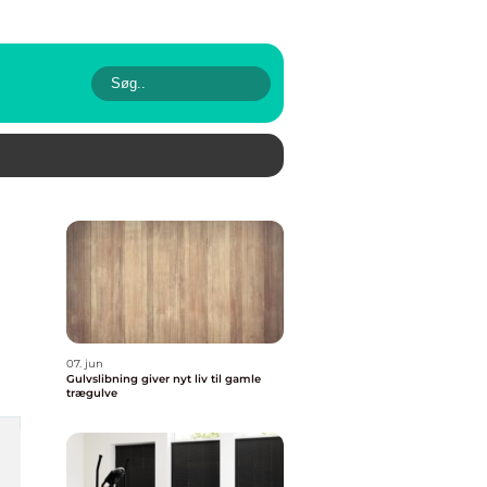
07. jun
Gulvslibning giver nyt liv til gamle
trægulve