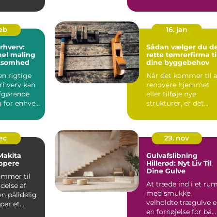
 en
En ofta ...
mægler m...
feb
16. jan
erhverv:
Sådan vælger du d
nel maling
rette tømrerfirma ti
irksomhed
dine byggebehov
en rigtige
Når det kommer til a
erhverv kan
renovere hjemmet
fgørende
eller tilføje nye
 for enhver
strukturer, er det
essentielt ...
dec
29. nov
 Makita
Gulvafslibning
ppere
Hillerød: Nyt Liv Til
Dine Gulve
ommer til
At træde ind i et ru
delse af
med smukke,
en pålidelig
velholdte trægulve e
per et
en fornøjelse for bå...