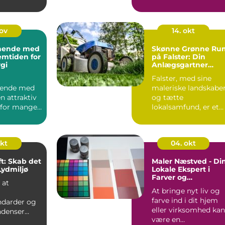
nov
14. okt
ynende med
Skønne Grønne Ru
emtiden for
på Falster: Din
gi
Anlægsgartner
Guide
Falster, med sine
nende med
maleriske landskabe
n attraktiv
og tætte
for mange,
lokalsamfund, er et
at re...
område hvor haven
ik...
okt
04. okt
ft: Skab det
Maler Næstved - Di
Lydmiljø
Lokale Ekspert i
Farver og
 at
Penselstrøg
At bringe nyt liv og
farve ind i dit hjem
darder og
eller virksomhed kan
ndenser
være en
sig mod