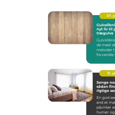
07. 
Gulvslibn
nyt liv ti
trægulve
Gulvslibni
de mest ef
metoder ti
forvandle 
trægulve t
de...
31. j
Senge nor
sådan fin
rigtige se
krop
En god se
end et mø
påvirker e
humør og 