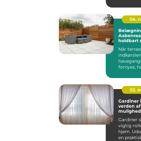
hver enest
Mange nord
04. 
Belægnin
Aabenraa:
holdbart 
Når terras
indkørslen
havegange
fornyes, h
flot belægn
02. 
Gardiner 
verden af
mulighede
indretnin
Gardiner s
vigtig roll
hjem. Udo
en praktis