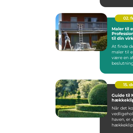
Silkeborg,
ejendoms
02. 
Maler til 
Professio
til din v
At finde d
maler til 
være en a
beslutning
virk...
15. 
Guide til
hækkekli
Når det k
vedligehol
haven, er 
hækkeklip
must-...