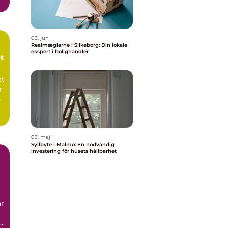
03. jun
Realmæglerne i Silkeborg: Din lokale
ekspert i bolighandler
t
at
r
.
03. maj
Syllbyte i Malmö: En nödvändig
investering för husets hållbarhet
n
är