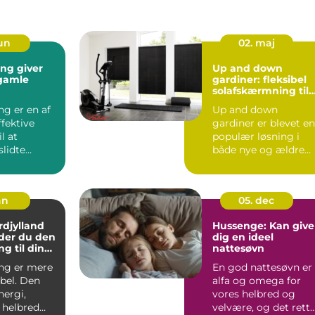
jun
02. maj
ing giver
Up and down
l gamle
gardiner: fleksibel
solafskærmning til
moderne hjem
ng er en af
Up and down
fektive
gardiner er blevet en
l at
populær løsning i
slidte
både nye og ældre
il noget,
bolig...
an
05. dec
djylland
Hussenge: Kan give
der du den
dig en ideel
ng til din
nattesøvn
ng er mere
En god nattesøvn er
bel. Den
alfa og omega for
nergi,
vores helbred og
helbred
velvære, og det rett