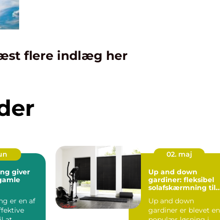
æst flere indlæg her
der
jun
02. maj
ing giver
Up and down
l gamle
gardiner: fleksibel
solafskærmning til
moderne hjem
ng er en af
Up and down
fektive
gardiner er blevet en
l at
populær løsning i