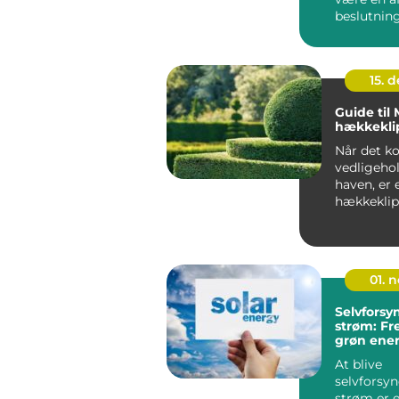
beslutning
virk...
15. 
Guide til
hækkekli
Når det k
vedligehol
haven, er 
hækkeklip
must-...
01. 
Selvfors
strøm: Fr
grøn ener
At blive
selvforsy
strøm er e