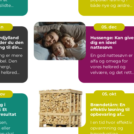
slidte
både nye og ældre
il noget,
bolig...
an
05. dec
djylland
Hussenge: Kan give
der du den
dig en ideel
ng til din
nattesøvn
ng er mere
En god nattesøvn er
bel. Den
alfa og omega for
nergi,
vores helbred og
helbred
velvære, og det rett
e dag.
valg af se...
j...
nov
05. okt
g i
Brændetårn: En
 Et
effektiv løsning til
resultat
opbevaring af
brænde
sen,
I en tid hvor effektiv
 eller
opvarmning og
n skal
bæredygtige