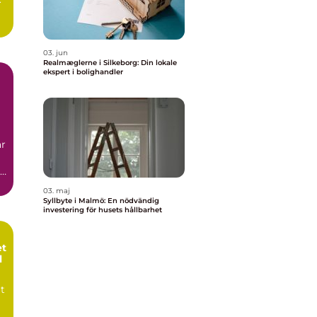
03. jun
Realmæglerne i Silkeborg: Din lokale
ekspert i bolighandler
n
är
03. maj
Syllbyte i Malmö: En nödvändig
investering för husets hållbarhet
et
l
t