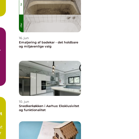
16. jun
Emaljering af badekar - det holdbare
og miljøvenlige valg
r
10. jun
Snedkerkøkken i Aarhus: Eksklusivitet
og funktionalitet
t
at
r
.