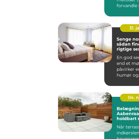
forvandle 
trægulve t
de...
31. j
Senge nor
sådan fin
rigtige se
krop
En god se
end et mø
påvirker e
humør og 
hver enest
Mange nord
04. 
Belægnin
Aabenraa:
holdbart 
Når terras
indkørslen
havegange