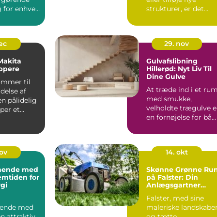
 for enhver
strukturer, er det
essentielt ...
dec
29. nov
 Makita
Gulvafslibning
ppere
Hillerød: Nyt Liv Til
Dine Gulve
ommer til
At træde ind i et ru
delse af
med smukke,
en pålidelig
velholdte trægulve e
per et
en fornøjelse for bå...
nov
14. okt
ynende med
Skønne Grønne Ru
emtiden for
på Falster: Din
gi
Anlægsgartner
Guide
Falster, med sine
nende med
maleriske landskabe
n attraktiv
og tætte