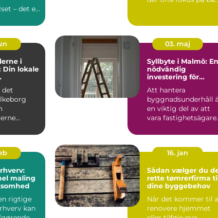
et – det er
t...
jun
03. maj
erne i
Syllbyte i Malmö: E
: Din lokale
nödvändig
investering för
ler
husets hållbarhet
f det
Att hantera
lkeborg
byggnadsunderhåll 
n
en viktig del av att
erne
vara fastighetsägare.
 en
En ofta ...
mægler m...
feb
16. jan
erhverv:
Sådan vælger du d
nel maling
rette tømrerfirma ti
irksomhed
dine byggebehov
en rigtige
Når det kommer til a
erhverv kan
renovere hjemmet
fgørende
eller tilføje nye