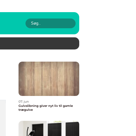
07. jun
Gulvslibning giver nyt liv til gamle
trægulve