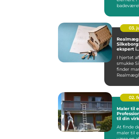
badeværels
også et cen
03. 
Realmægl
Silkeborg
ekspert i
bolighand
I hjertet a
smukke Si
finder ma
Realmægl
Silkeborg,
ejendoms
02. 
Maler til 
Professio
til din v
At finde d
maler til 
være en a