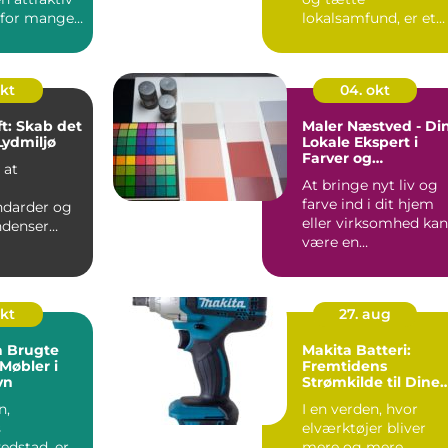
for mange,
lokalsamfund, er et
at re...
område hvor haven
ik...
okt
04. okt
ft: Skab det
Maler Næstved - Di
Lydmiljø
Lokale Ekspert i
Farver og
 at
Penselstrøg
At bringe nyt liv og
farve ind i dit hjem
darder og
eller virksomhed kan
ndenser
være en
sig mod
revolutionerende
teri...
handli...
okt
27. aug
å Brugte
Makita Batteri:
Møbler i
Fremtidens
vn
Strømkilde til Dine
Elværktøjer
n,
I en verden, hvor
s
elværktøjer bliver
edstad, er
mere og mere