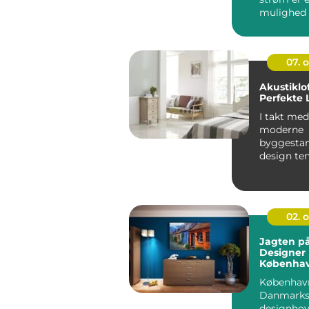
mulighed 
der ønsker 
07. 
Akustiklo
Perfekte 
I takt med
moderne
byggestan
design te
bevæger 
hårdere ma
02. 
Jagten p
Designer 
Københa
Københav
Danmark
designhov