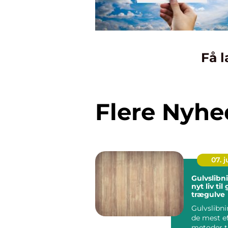
Få l
Flere Nyhe
07. 
Gulvslibn
nyt liv ti
trægulve
Gulvslibni
de mest ef
metoder ti