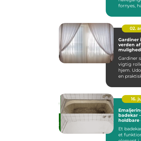
fornyes, h
flot belægn
02. 
Gardiner 
verden af
mulighede
indretnin
Gardiner s
vigtig roll
hjem. Udo
en praktis
for p...
16. 
Emaljerin
badekar -
holdbare
miljøvenl
Et badekar
et funktio
element i