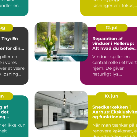
andler en
løsninger er i fokus,
in...
har mange danske...
aug
12. jul
i Thy: En
Reparation af
vinduer i Hellerup:
r for din
Alt hvad du behøve
g
at vide
piller en
Vinduer spiller en
e i vores
central rolle i ethvert
ver at være
hjem. De giver
k løsning
naturligt lys,
ventilation og
forbinder in...
jun
10. jun
g af
Snedkerkøkken i
 det
Aarhus: Eksklusivite
 og
og funktionalitet
ige valg
 er ikke kun
Når man tænker på 
nelt
renovere køkkenet, e
der ofte fokus på bå..