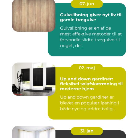
07. jun
Gulvslibning giver nyt liv til
gamle trægulve
Gulvslibning er en af de
mest effektive metoder til at
forvandle slidte trægulve til
noget, de...
02. maj
Up and down gardiner:
fleksibel solafskærmning til
moderne hjem
Up and down gardiner er
blevet en populær løsning i
både nye og ældre bolig...
31. jan