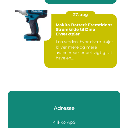
27. aug
Makita Batteri: Fremtidens
Strømkilde til Dine
Elværktøjer
I en verden, hvor elværktøjer
bliver mere og mere
avancerede, er det vigtigt at
have en...
Adresse