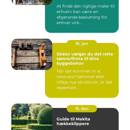
At finde den rigtige maler til
erhverv kan være en
afgørende beslutning for
enhver virk...
16. jan
Sådan vælger du det rette
tømrerfirma til dine
byggebehov
Når det kommer til at
renovere hjemmet eller
tilføje nye strukturer, er det
essentielt ...
15. dec
Guide til Makita
hækkeklippere