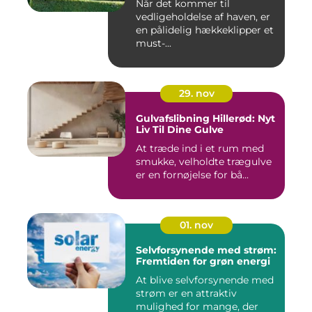
Når det kommer til
vedligeholdelse af haven, er
en pålidelig hækkeklipper et
must-...
29. nov
Gulvafslibning Hillerød: Nyt
Liv Til Dine Gulve
At træde ind i et rum med
smukke, velholdte trægulve
er en fornøjelse for bå...
01. nov
Selvforsynende med strøm:
Fremtiden for grøn energi
At blive selvforsynende med
strøm er en attraktiv
mulighed for mange, der