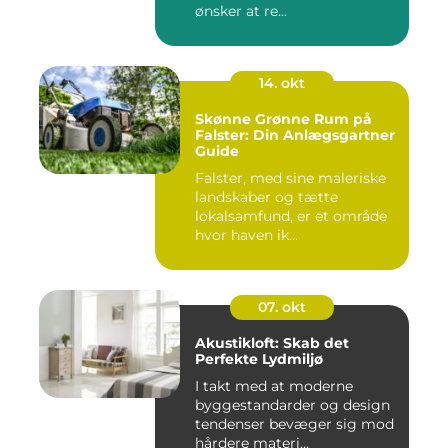
ønsker at re...
14. okt
Skønne Grønne Rum på
Falster: Din Anlægsgartner
Guide
Falster, med sine maleriske
landskaber og tætte
lokalsamfund, er et område
hvor haven ik...
07. okt
Akustikloft: Skab det
Perfekte Lydmiljø
I takt med at moderne
byggestandarder og design
tendenser bevæger sig mod
hårdere materi...