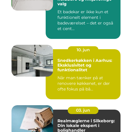
valg
Et badekar er ikke kun et
funktionelt element i
badeværelset – det er også
et cent...
10. jun
Snedkerkøkken i Aarhus:
Eksklusivitet og
funktionalitet
Når man tænker på at
renovere køkkenet, er der
ofte fokus på bå...
03. jun
Realmæglerne i Silkeborg:
Din lokale ekspert i
bolighandler