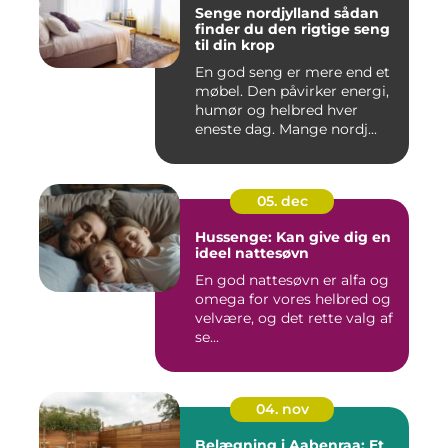
Senge nordjylland sådan
finder du den rigtige seng
til din krop
En god seng er mere end et
møbel. Den påvirker energi,
humør og helbred hver
eneste dag. Mange nordj...
05. dec
Hussenge: Kan give dig en
ideel nattesøvn
En god nattesøvn er alfa og
omega for vores helbred og
velvære, og det rette valg af
se...
04. nov
Belægning i Aabenraa: Et