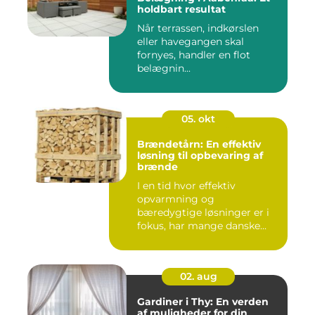
holdbart resultat
Når terrassen, indkørslen
eller havegangen skal
fornyes, handler en flot
belægnin...
05. okt
Brændetårn: En effektiv
løsning til opbevaring af
brænde
I en tid hvor effektiv
opvarmning og
bæredygtige løsninger er i
fokus, har mange danske...
02. aug
Gardiner i Thy: En verden
af muligheder for din