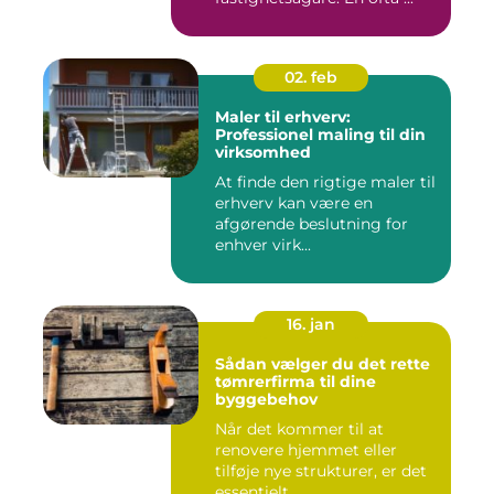
02. feb
Maler til erhverv:
Professionel maling til din
virksomhed
At finde den rigtige maler til
erhverv kan være en
afgørende beslutning for
enhver virk...
16. jan
Sådan vælger du det rette
tømrerfirma til dine
byggebehov
Når det kommer til at
renovere hjemmet eller
tilføje nye strukturer, er det
essentielt ...