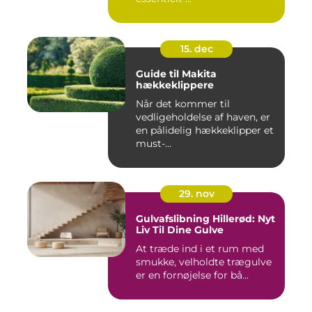
15. dec
Guide til Makita
hækkeklippere
Når det kommer til
vedligeholdelse af haven, er
en pålidelig hækkeklipper et
must-...
29. nov
Gulvafslibning Hillerød: Nyt
Liv Til Dine Gulve
At træde ind i et rum med
smukke, velholdte trægulve
er en fornøjelse for bå...