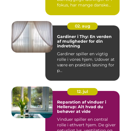
fokus, har mange danske...
02. aug
Gardiner i Thy: En verden
af muligheder for din
indretning
Gardiner spiller en vigtig
rolle i vores hjem. Udover at
være en praktisk løsning for
p...
12. jul
Reparation af vinduer i
Hellerup: Alt hvad du
behøver at vide
Vinduer spiller en central
rolle i ethvert hjem. De giver
naturligt lys, ventilation og