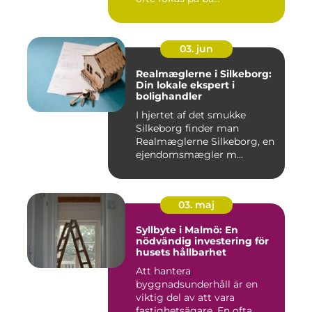
03. jun
Realmæglerne i Silkeborg:
Din lokale ekspert i
bolighandler
I hjertet af det smukke
Silkeborg finder man
Realmæglerne Silkeborg, en
ejendomsmægler m...
03. maj
Syllbyte i Malmö: En
nödvändig investering för
husets hållbarhet
Att hantera
byggnadsunderhåll är en
viktig del av att vara
fastighetsägare. En ofta ...