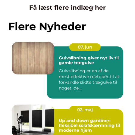
Få læst flere indlæg her
Flere Nyheder
07. jun
Gulvslibning giver nyt liv til
gamle trægulve
Gulvslibning er en af de
mest effektive metoder til at
forvandle slidte trægulve til
noget, de...
02. maj
Up and down gardiner:
fleksibel solafskærmning til
moderne hjem