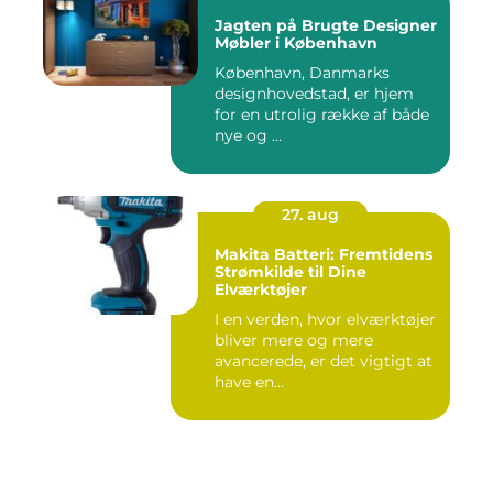
Jagten på Brugte Designer
Møbler i København
København, Danmarks
designhovedstad, er hjem
for en utrolig række af både
nye og ...
27. aug
Makita Batteri: Fremtidens
Strømkilde til Dine
Elværktøjer
I en verden, hvor elværktøjer
bliver mere og mere
avancerede, er det vigtigt at
have en...