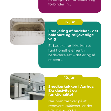
forbinder in...
16. jun
Emaljering af badekar - det
holdbare og miljøvenlige
valg
Et badekar er ikke kun et
funktionelt element i
badeværelset – det er også
et cent...
10. jun
Snedkerkøkken i Aarhus:
Eksklusivitet og
funktionalitet
Når man tænker på at
renovere køkkenet, er der
ofte fokus på bå...