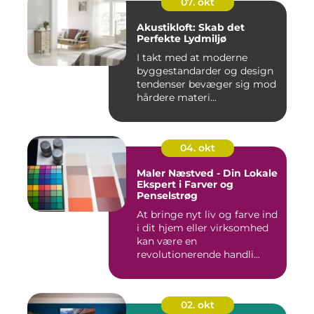
07. okt
Akustikloft: Skab det
Perfekte Lydmiljø
I takt med at moderne
byggestandarder og design
tendenser bevæger sig mod
hårdere materi...
04. okt
Maler Næstved - Din Lokale
Ekspert i Farver og
Penselstrøg
At bringe nyt liv og farve ind
i dit hjem eller virksomhed
kan være en
revolutionerende handli...
02. okt