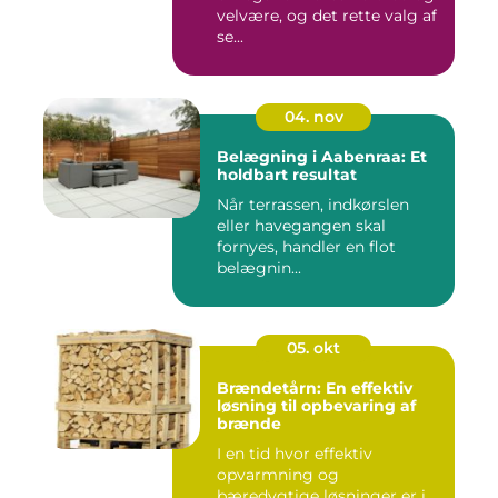
velvære, og det rette valg af
se...
04. nov
Belægning i Aabenraa: Et
holdbart resultat
Når terrassen, indkørslen
eller havegangen skal
fornyes, handler en flot
belægnin...
05. okt
Brændetårn: En effektiv
løsning til opbevaring af
brænde
I en tid hvor effektiv
opvarmning og
bæredygtige løsninger er i