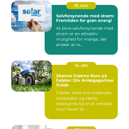
01. nov
Selvforsynende med strøm:
Fremtiden for grøn energi
At blive selvforsynende med
strøm er en attraktiv
mulighed for mange, der
ønsker at re...
14. okt
Skønne Grønne Rum på
Falster: Din Anlægsgartner
Guide
Falster, med sine maleriske
landskaber og tætte
lokalsamfund, er et område
hvor haven ik...