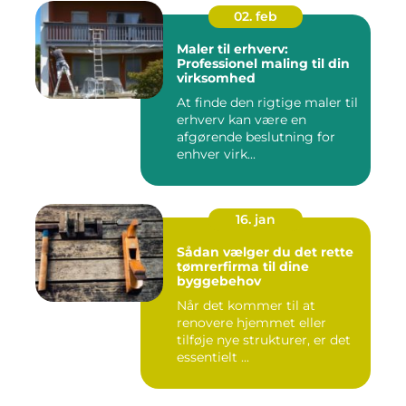
02. feb
Maler til erhverv:
Professionel maling til din
virksomhed
At finde den rigtige maler til
erhverv kan være en
afgørende beslutning for
enhver virk...
16. jan
Sådan vælger du det rette
tømrerfirma til dine
byggebehov
Når det kommer til at
renovere hjemmet eller
tilføje nye strukturer, er det
essentielt ...