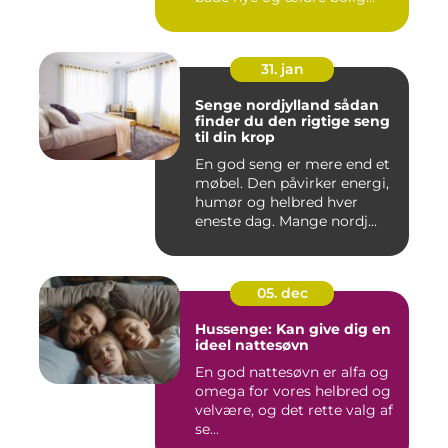
31. jan
Senge nordjylland sådan
finder du den rigtige seng
til din krop
En god seng er mere end et
møbel. Den påvirker energi,
humør og helbred hver
eneste dag. Mange nordj...
05. dec
Hussenge: Kan give dig en
ideel nattesøvn
En god nattesøvn er alfa og
omega for vores helbred og
velvære, og det rette valg af
se...