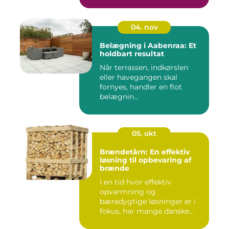
04. nov
Belægning i Aabenraa: Et
holdbart resultat
Når terrassen, indkørslen
eller havegangen skal
fornyes, handler en flot
belægnin...
05. okt
Brændetårn: En effektiv
løsning til opbevaring af
brænde
I en tid hvor effektiv
opvarmning og
bæredygtige løsninger er i
fokus, har mange danske...