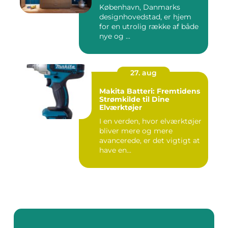
København, Danmarks
designhovedstad, er hjem
for en utrolig række af både
nye og ...
27. aug
Makita Batteri: Fremtidens
Strømkilde til Dine
Elværktøjer
I en verden, hvor elværktøjer
bliver mere og mere
avancerede, er det vigtigt at
have en...