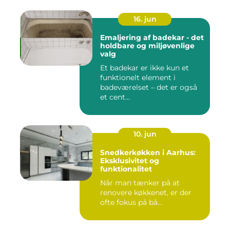
16. jun
Emaljering af badekar - det
holdbare og miljøvenlige
valg
Et badekar er ikke kun et
funktionelt element i
badeværelset – det er også
et cent...
10. jun
Snedkerkøkken i Aarhus:
Eksklusivitet og
funktionalitet
Når man tænker på at
renovere køkkenet, er der
ofte fokus på bå...