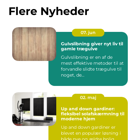
Flere Nyheder
07. jun
Gulvslibning giver nyt liv til
gamle trægulve
Gulvslibning er en af de
mest effektive metoder til at
forvandle slidte trægulve til
noget, de...
02. maj
Up and down gardiner:
fleksibel solafskærmning til
moderne hjem
Up and down gardiner er
blevet en populær løsning i
både nye og ældre bolig...