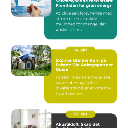
Selvforsynende med strøm:
Fremtiden for grøn energi
At blive selvforsynende med
strøm er en attraktiv
mulighed for mange, der
ønsker at re...
14. okt
Skønne Grønne Rum på
Falster: Din Anlægsgartner
Guide
Falster, med sine maleriske
landskaber og tætte
lokalsamfund, er et område
hvor haven ik...
07. okt
Akustikloft: Skab det