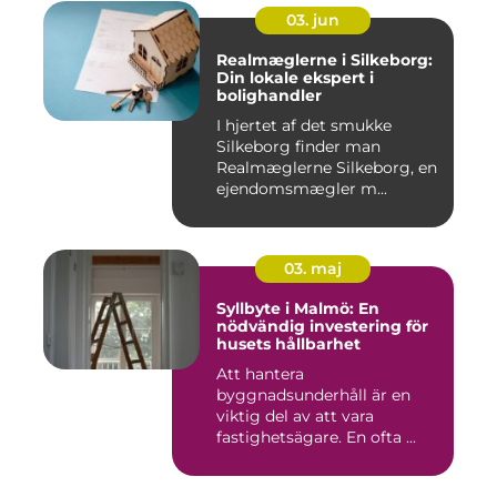
03. jun
Realmæglerne i Silkeborg:
Din lokale ekspert i
bolighandler
I hjertet af det smukke
Silkeborg finder man
Realmæglerne Silkeborg, en
ejendomsmægler m...
03. maj
Syllbyte i Malmö: En
nödvändig investering för
husets hållbarhet
Att hantera
byggnadsunderhåll är en
viktig del av att vara
fastighetsägare. En ofta ...