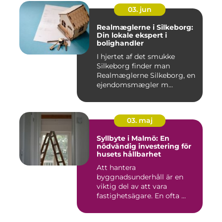
03. jun
Realmæglerne i Silkeborg:
Din lokale ekspert i
bolighandler
I hjertet af det smukke
Silkeborg finder man
Realmæglerne Silkeborg, en
ejendomsmægler m...
03. maj
Syllbyte i Malmö: En
nödvändig investering för
husets hållbarhet
Att hantera
byggnadsunderhåll är en
viktig del av att vara
fastighetsägare. En ofta ...