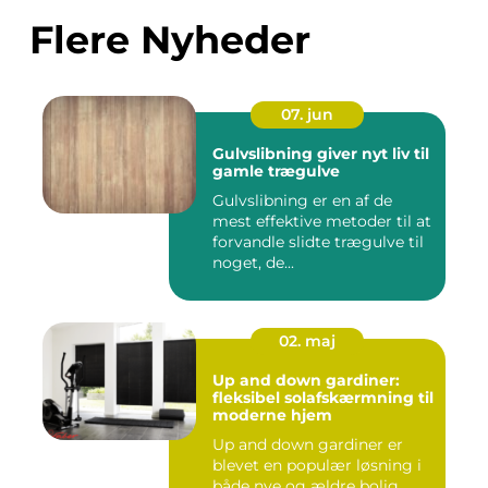
Flere Nyheder
07. jun
Gulvslibning giver nyt liv til
gamle trægulve
Gulvslibning er en af de
mest effektive metoder til at
forvandle slidte trægulve til
noget, de...
02. maj
Up and down gardiner:
fleksibel solafskærmning til
moderne hjem
Up and down gardiner er
blevet en populær løsning i
både nye og ældre bolig...