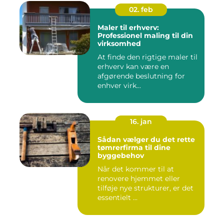
02. feb
Maler til erhverv:
Professionel maling til din
virksomhed
At finde den rigtige maler til
erhverv kan være en
afgørende beslutning for
enhver virk...
16. jan
Sådan vælger du det rette
tømrerfirma til dine
byggebehov
Når det kommer til at
renovere hjemmet eller
tilføje nye strukturer, er det
essentielt ...