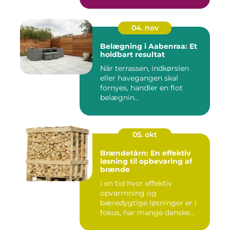
04. nov
Belægning i Aabenraa: Et
holdbart resultat
Når terrassen, indkørslen
eller havegangen skal
fornyes, handler en flot
belægnin...
05. okt
Brændetårn: En effektiv
løsning til opbevaring af
brænde
I en tid hvor effektiv
opvarmning og
bæredygtige løsninger er i
fokus, har mange danske...