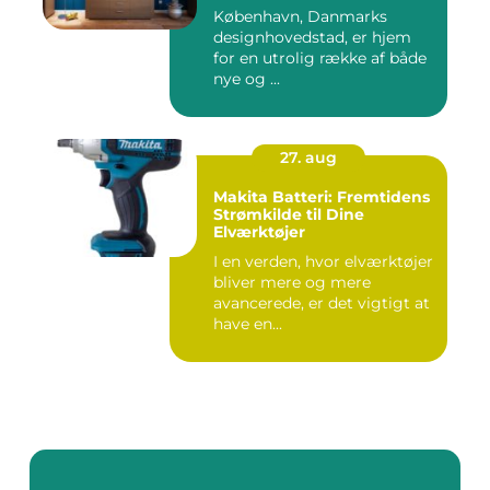
København, Danmarks
designhovedstad, er hjem
for en utrolig række af både
nye og ...
27. aug
Makita Batteri: Fremtidens
Strømkilde til Dine
Elværktøjer
I en verden, hvor elværktøjer
bliver mere og mere
avancerede, er det vigtigt at
have en...