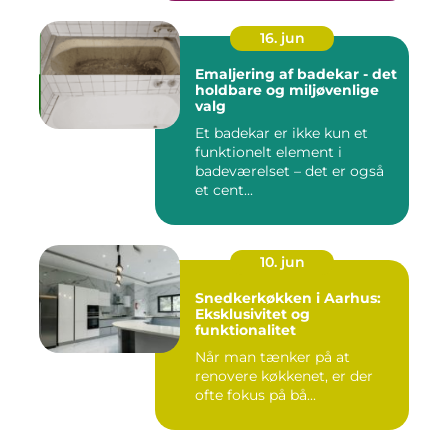
16. jun
Emaljering af badekar - det
holdbare og miljøvenlige
valg
Et badekar er ikke kun et
funktionelt element i
badeværelset – det er også
et cent...
10. jun
Snedkerkøkken i Aarhus:
Eksklusivitet og
funktionalitet
Når man tænker på at
renovere køkkenet, er der
ofte fokus på bå...