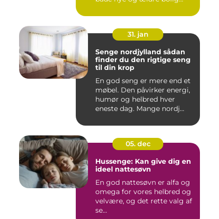
31. jan
Senge nordjylland sådan
finder du den rigtige seng
til din krop
En god seng er mere end et
møbel. Den påvirker energi,
humør og helbred hver
eneste dag. Mange nordj...
05. dec
Hussenge: Kan give dig en
ideel nattesøvn
En god nattesøvn er alfa og
omega for vores helbred og
velvære, og det rette valg af
se...