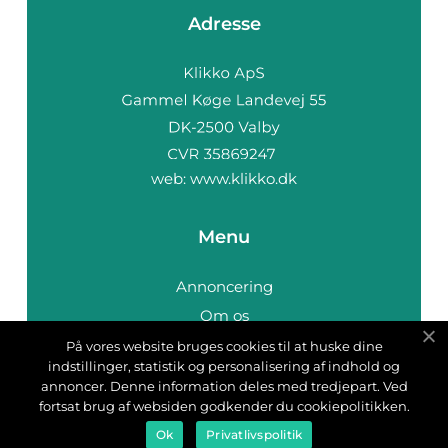
Adresse
web:
www.klikko.dk
Menu
Annoncering
Om os
Cookies
På vores website bruges cookies til at huske dine
indstillinger, statistik og personalisering af indhold og
Kontakt os
annoncer. Denne information deles med tredjepart. Ved
Sitemap
fortsat brug af websiden godkender du cookiepolitikken.
Ok
Privatlivspolitik