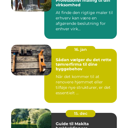
Professionel maling til din
virksomhed
At finde den rigtige maler til
erhverv kan være en
afgørende beslutning for
enhver virk...
16. jan
Sådan vælger du det rette
tømrerfirma til dine
byggebehov
Når det kommer til at
renovere hjemmet eller
tilføje nye strukturer, er det
essentielt ...
15. dec
Guide til Makita