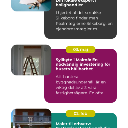
Din lokale ekspert i
bolighandler
I hjertet af det smukke
Silkeborg finder man
Realmæglerne Silkeborg, en
ejendomsmægler m...
03. maj
Syllbyte i Malmö: En
nödvändig investering för
husets hållbarhet
Att hantera
byggnadsunderhåll är en
viktig del av att vara
fastighetsägare. En ofta ...
02. feb
Maler til erhverv: