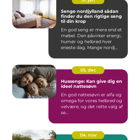
31. jan
Senge nordjylland sådan
finder du den rigtige seng
til din krop
En god seng er mere end et
møbel. Den påvirker energi,
humør og helbred hver
eneste dag. Mange nordj...
05. dec
Hussenge: Kan give dig en
ideel nattesøvn
En god nattesøvn er alfa og
omega for vores helbred og
velvære, og det rette valg af
se...
04. nov