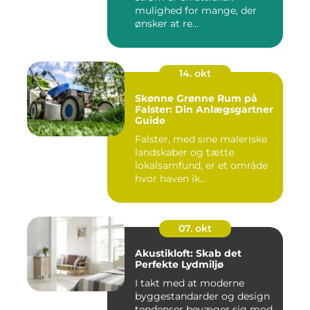
mulighed for mange, der
ønsker at re...
14. okt
Skønne Grønne Rum på
Falster: Din Anlægsgartner
Guide
Falster, med sine maleriske
landskaber og tætte
lokalsamfund, er et område
hvor haven ik...
07. okt
Akustikloft: Skab det
Perfekte Lydmiljø
I takt med at moderne
byggestandarder og design
tendenser bevæger sig mod