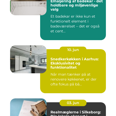
Emaljering af badekar - det
holdbare og miljøvenlige
valg
Et badekar er ikke kun et
funktionelt element i
badeværelset – det er også
et cent...
10. jun
Snedkerkøkken i Aarhus:
Eksklusivitet og
funktionalitet
Når man tænker på at
renovere køkkenet, er der
ofte fokus på bå...
03. jun
Realmæglerne i Silkeborg: