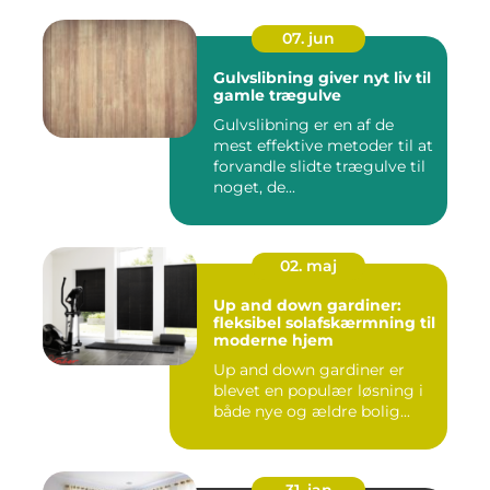
07. jun
Gulvslibning giver nyt liv til
gamle trægulve
Gulvslibning er en af de
mest effektive metoder til at
forvandle slidte trægulve til
noget, de...
02. maj
Up and down gardiner:
fleksibel solafskærmning til
moderne hjem
Up and down gardiner er
blevet en populær løsning i
både nye og ældre bolig...