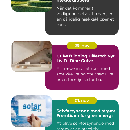
hækkeklippere
Når det kommer til
vedligeholdelse af haven, er
en pålidelig hækkeklipper et
must-...
29. nov
Gulvafslibning Hillerød: Nyt
Liv Til Dine Gulve
At træde ind i et rum med
smukke, velholdte trægulve
er en fornøjelse for bå...
01. nov
Selvforsynende med strøm:
Fremtiden for grøn energi
At blive selvforsynende med
strøm er en attraktiv