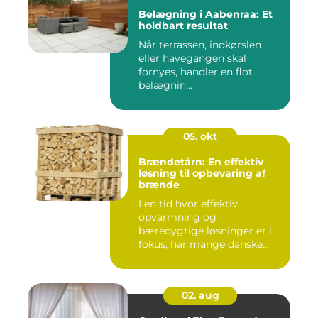
Belægning i Aabenraa: Et
holdbart resultat
Når terrassen, indkørslen
eller havegangen skal
fornyes, handler en flot
belægnin...
05. okt
Brændetårn: En effektiv
løsning til opbevaring af
brænde
I en tid hvor effektiv
opvarmning og
bæredygtige løsninger er i
fokus, har mange danske...
02. aug