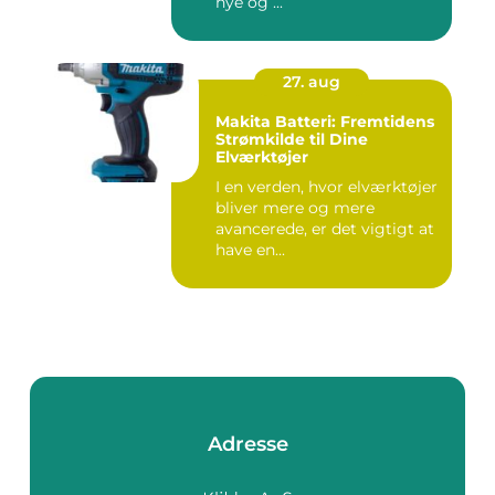
nye og ...
27. aug
Makita Batteri: Fremtidens
Strømkilde til Dine
Elværktøjer
I en verden, hvor elværktøjer
bliver mere og mere
avancerede, er det vigtigt at
have en...
Adresse