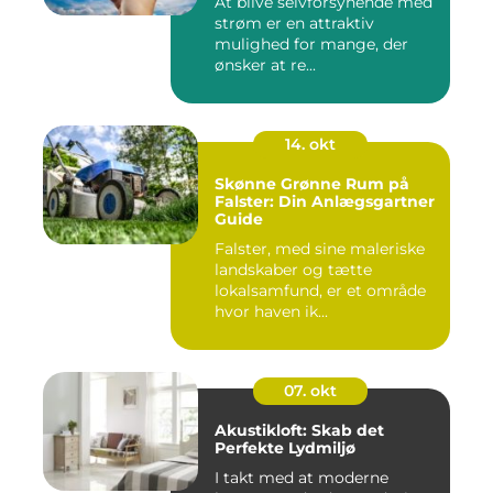
At blive selvforsynende med
strøm er en attraktiv
mulighed for mange, der
ønsker at re...
14. okt
Skønne Grønne Rum på
Falster: Din Anlægsgartner
Guide
Falster, med sine maleriske
landskaber og tætte
lokalsamfund, er et område
hvor haven ik...
07. okt
Akustikloft: Skab det
Perfekte Lydmiljø
I takt med at moderne