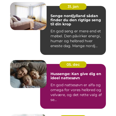
31. jan
Senge nordjylland sådan
finder du den rigtige seng
til din krop
En god seng er mere end et
møbel. Den påvirker energi,
humør og helbred hver
eneste dag. Mange nordj...
05. dec
Hussenge: Kan give dig en
ideel nattesøvn
En god nattesøvn er alfa og
omega for vores helbred og
velvære, og det rette valg af
se...