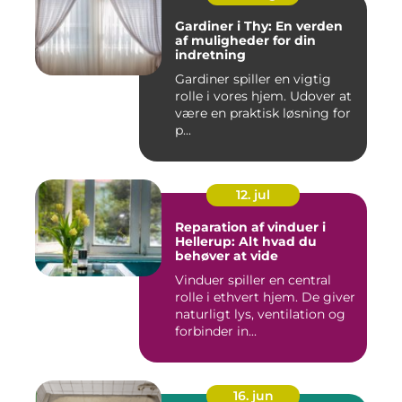
Gardiner i Thy: En verden
af muligheder for din
indretning
Gardiner spiller en vigtig
rolle i vores hjem. Udover at
være en praktisk løsning for
p...
12. jul
Reparation af vinduer i
Hellerup: Alt hvad du
behøver at vide
Vinduer spiller en central
rolle i ethvert hjem. De giver
naturligt lys, ventilation og
forbinder in...
16. jun