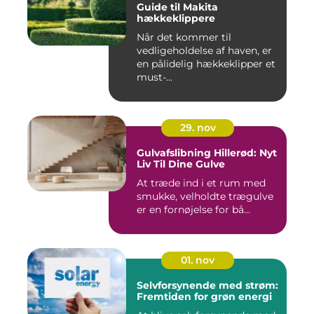
Guide til Makita
hækkeklippere
Når det kommer til
vedligeholdelse af haven, er
en pålidelig hækkeklipper et
must-...
29. nov
Gulvafslibning Hillerød: Nyt
Liv Til Dine Gulve
At træde ind i et rum med
smukke, velholdte trægulve
er en fornøjelse for bå...
01. nov
Selvforsynende med strøm:
Fremtiden for grøn energi