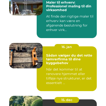
Maler til erhverv:
Professionel maling til din
virksomhed
At finde den rigtige maler til
erhverv kan være en
afgørende beslutning for
enhver virk...
16. jan
Sådan vælger du det rette
tømrerfirma til dine
byggebehov
Når det kommer til at
renovere hjemmet eller
tilføje nye strukturer, er det
essentielt ...
15. dec