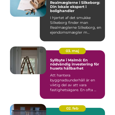
Realmæglerne i Silkeborg:
Din lokale ekspert i
bolighandler
I hjertet af det smukke
Silkeborg finder man
Realmæglerne Silkeborg, en
ejendomsmægler m...
03. maj
Syllbyte i Malmö: En
nödvändig investering för
husets hållbarhet
Att hantera
byggnadsunderhåll är en
viktig del av att vara
fastighetsägare. En ofta ...
02. feb