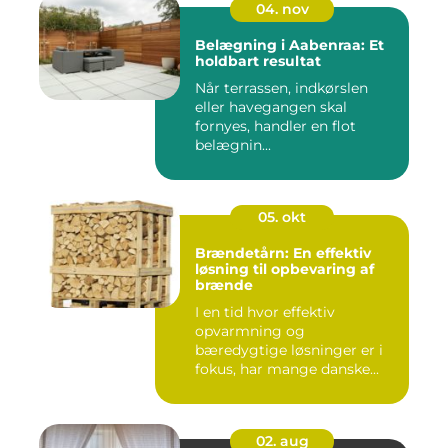
04. nov
Belægning i Aabenraa: Et
holdbart resultat
Når terrassen, indkørslen
eller havegangen skal
fornyes, handler en flot
belægnin...
05. okt
Brændetårn: En effektiv
løsning til opbevaring af
brænde
I en tid hvor effektiv
opvarmning og
bæredygtige løsninger er i
fokus, har mange danske...
02. aug