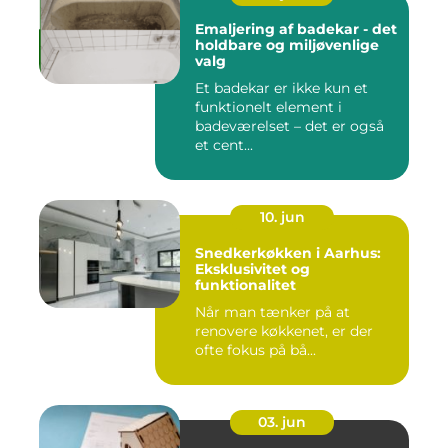
Emaljering af badekar - det
holdbare og miljøvenlige
valg
Et badekar er ikke kun et
funktionelt element i
badeværelset – det er også
et cent...
10. jun
Snedkerkøkken i Aarhus:
Eksklusivitet og
funktionalitet
Når man tænker på at
renovere køkkenet, er der
ofte fokus på bå...
03. jun