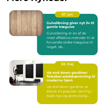
07. jun
Gulvslibning giver nyt liv til
gamle trægulve
Gulvslibning er en af de
mest effektive metoder til at
forvandle slidte trægulve til
noget, de...
02. maj
Up and down gardiner:
fleksibel solafskærmning til
moderne hjem
Up and down gardiner er
blevet en populær løsning i
både nye og ældre bolig...