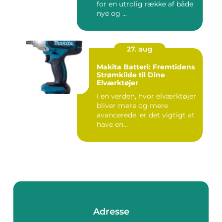
for en utrolig række af både
nye og ...
27. aug
Makita Batteri: Fremtidens
Strømkilde til Dine
Elværktøjer
I en verden, hvor elværktøjer
bliver mere og mere
avancerede, er det vigtigt at
have en...
Adresse