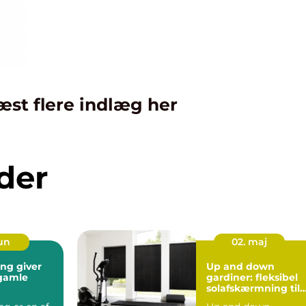
æst flere indlæg her
der
jun
02. maj
ing giver
Up and down
l gamle
gardiner: fleksibel
solafskærmning til
moderne hjem