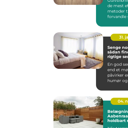
Gulvslibni
de mest ef
metoder ti
forvandle 
trægulve t
de...
31. j
Senge nor
sådan fin
rigtige se
krop
En god se
end et mø
påvirker e
humør og 
hver enest
Mange nord
04. 
Belægnin
Aabenraa:
holdbart 