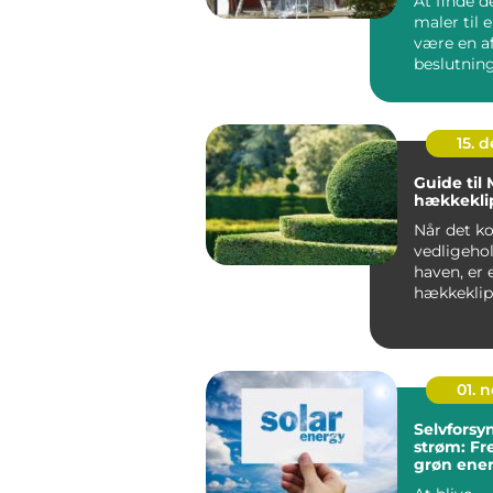
At finde d
maler til 
være en a
beslutning
virk...
15. 
Guide til
hækkekli
Når det k
vedligehol
haven, er 
hækkeklip
must-...
01. 
Selvfors
strøm: Fr
grøn ener