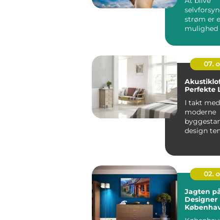
At blive
selvforsy
strøm er e
mulighed 
der ønsker 
07. 
Akustiklo
Perfekte 
I takt med
moderne
byggestan
design te
bevæger 
hårdere ma
02. 
Jagten p
Designer 
Københa