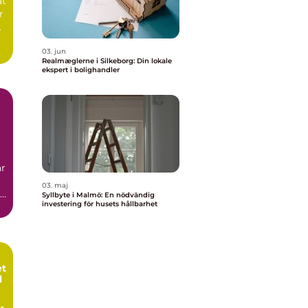
at
r
.
03. jun
Realmæglerne i Silkeborg: Din lokale
ekspert i bolighandler
n
är
03. maj
Syllbyte i Malmö: En nödvändig
investering för husets hållbarhet
et
l