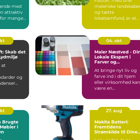
Falster, med sine
nende med
maleriske landskabe
n attraktiv
og tætte
for mange,
lokalsamfund, er et
at re...
område hvor haven
ik...
okt
04. okt
ft: Skab det
Maler Næstved - Di
Lydmiljø
Lokale Ekspert i
Farver og
 at
Penselstrøg
At bringe nyt liv og
farve ind i dit hjem
darder og
eller virksomhed kan
ndenser
være en
sig mod
revolutionerende
teri...
handli...
okt
27. aug
å Brugte
Makita Batteri:
Møbler i
Fremtidens
vn
Strømkilde til Dine
Elværktøjer