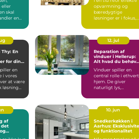
sen,
I en tid hvor effektiv
 eller
opvarmning og
n skal
bæredygtige
andler en
løsninger er i fokus,
in...
har mange danske...
aug
12. jul
i Thy: En
Reparation af
vinduer i Hellerup:
r for din
Alt hvad du behøve
g
at vide
piller en
Vinduer spiller en
e i vores
central rolle i ethvert
ver at være
hjem. De giver
k løsning
naturligt lys,
ventilation og
forbinder in...
jun
10. jun
g af
Snedkerkøkken i
 det
Aarhus: Eksklusivite
 og
og funktionalitet
ige valg