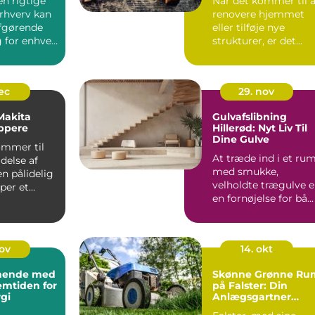
en rigtige
Når det kommer til a
erhverv kan
renovere hjemmet
fgørende
eller tilføje nye
 for enhver
strukturer, er det
essentielt ...
dec
29. nov
 Makita
Gulvafslibning
ppere
Hillerød: Nyt Liv Til
Dine Gulve
ommer til
At træde ind i et ru
delse af
med smukke,
en pålidelig
velholdte trægulve e
per et
en fornøjelse for bå...
nov
14. okt
ynende med
Skønne Grønne Ru
emtiden for
på Falster: Din
gi
Anlægsgartner
Guide