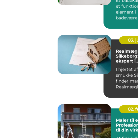
Et badekar
et funktio
element i
badeværels
også et cen
03. 
Realmægl
Silkeborg
ekspert i
bolighand
I hjertet a
smukke Si
finder ma
Realmægl
Silkeborg,
ejendoms
02. 
Maler til 
Professio
til din v