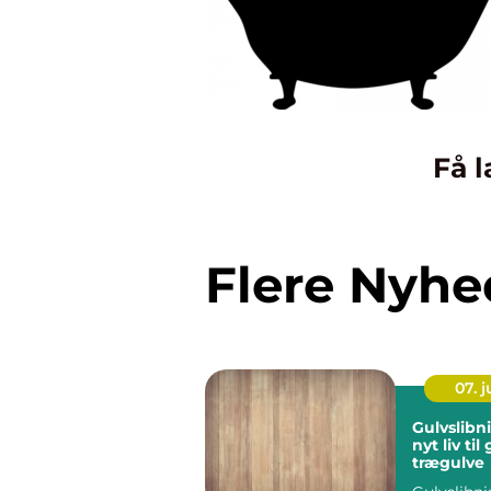
Få l
Flere Nyhe
07. 
Gulvslibn
nyt liv ti
trægulve