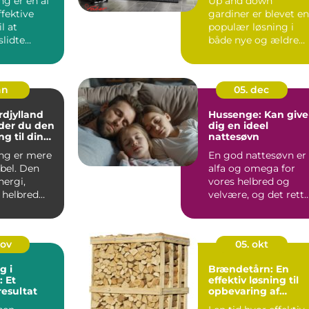
ng er en af
Up and down
fektive
gardiner er blevet en
l at
populær løsning i
slidte
både nye og ældre
il noget,
bolig...
an
05. dec
djylland
Hussenge: Kan give
der du den
dig en ideel
ng til din
nattesøvn
ng er mere
En god nattesøvn er
bel. Den
alfa og omega for
nergi,
vores helbred og
helbred
velvære, og det rett
e dag.
valg af se...
j...
nov
05. okt
g i
Brændetårn: En
 Et
effektiv løsning til
resultat
opbevaring af
brænde