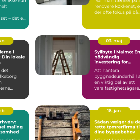
 er ikke kun
Når man tænker på 
nelt
renovere køkkenet, e
der ofte fokus på bå..
et – det er
t...
jun
03. maj
erne i
Syllbyte i Malmö: E
: Din lokale
nödvändig
investering för
ler
husets hållbarhet
f det
Att hantera
lkeborg
byggnadsunderhåll 
n
en viktig del av att
erne
vara fastighetsägare.
 en
En ofta ...
mægler m...
feb
16. jan
erhverv:
Sådan vælger du d
nel maling
rette tømrerfirma ti
irksomhed
dine byggebehov