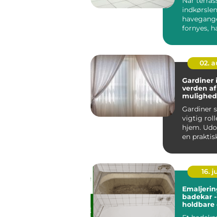
Når terras
indkørslen
havegange
fornyes, h
flot belægn
02. 
Gardiner 
verden af
mulighede
indretnin
Gardiner s
vigtig roll
hjem. Udo
en praktis
for p...
16. 
Emaljerin
badekar -
holdbare
miljøvenl