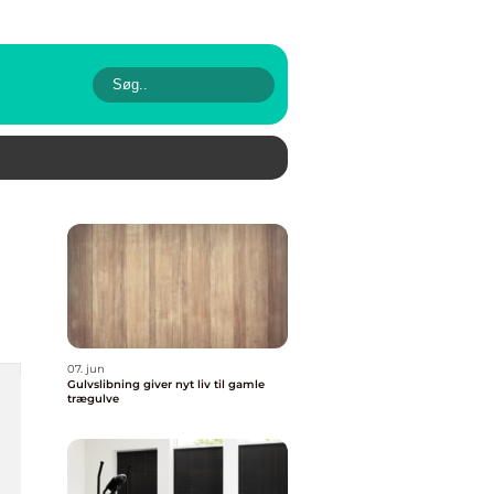
07. jun
Gulvslibning giver nyt liv til gamle
trægulve